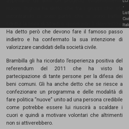
aspettano da anni un progetto evidentemente
LCI
-
nuovo. Ingroia ha detto che tra i gruppi che sta
Lis
incontrando ci sono partiti che si sono battuti
Civ
contro la linea di Monti e quindi non li demonizza.
Ita
Ha detto però che devono fare il famoso passo
indietro e ha confermato la sua intenzione di
valorizzare candidati della società civile.
Brambilla gli ha ricordato l’esperienza positiva del
referendum del 2011 che ha visto la
partecipazione di tante persone per la difesa dei
beni comuni. Gli ha anche detto che se riesce a
confezionare un programma e delle modalità di
fare politica “nuove” unito ad una persona credibile
come potrebbe essere lui riuscirà a scaldare i
cuori e quindi a motivare volontari che altrimenti
non si attiverebbero.