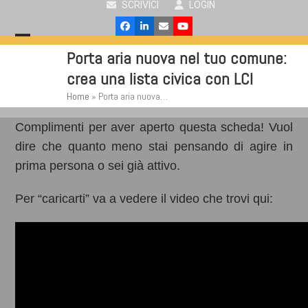
SCRIVICI
LOGIN
Skip
to
Facebook
LinkedIn
Email
YouTube
content
Open
Close
Porta aria nuova nel tuo comune:
mobile
mobile
crea una lista civica con LCI
menu
menu
Home
»
Porta aria nuova…
Complimenti per aver aperto questa scheda! Vuol
dire che quanto meno stai pensando di agire in
prima persona o sei già attivo.
Per “caricarti” va a vedere il video che trovi qui: