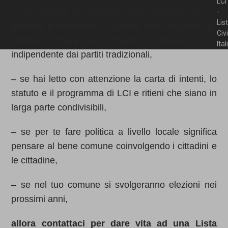
LCI
— Se fai parte di un gruppo locale radicato sul
-
Lis
territorio e desideroso di portare nelle istituzioni la
Civ
propria visione e i propri obiettivi rimanendo
Ita
indipendente dai partiti tradizionali,
– se hai letto con attenzione la carta di intenti, lo
statuto e il programma di LCI e ritieni che siano in
larga parte condivisibili,
– se per te fare politica a livello locale significa
pensare al bene comune coinvolgendo i cittadini e
le cittadine,
– se nel tuo comune si svolgeranno elezioni nei
prossimi anni,
allora contattaci per dare vita ad una Lista