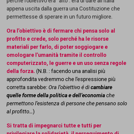
perché l’obiettivo era “alto”: era di dare all’Italia
appena uscita dalla guerra una Costituzione che
permettesse di sperare in un futuro migliore.
Ora
l’obiettivo è
di fermare chi pensa solo al
profitto
e crede,
solo
perché ha le risorse
materiali
per farlo,
di poter soggiogare e
omologare l’umanità tramite il controllo
computerizzato, le guerre e un uso
senza regole
della forza.
(N.B. : facendo una analisi più
approfondita vedremmo che l’espressione più
corretta sarebbe:
Ora l’obiettivo é
di
cambiare
quel
le forme della politica e dell’economia
che
permettono l’esistenza di persone che pensano solo
al profitto…
)
Si tratta di impegnarci tutte e tutti per
privilegiare la solidarietà, il perseguimento di