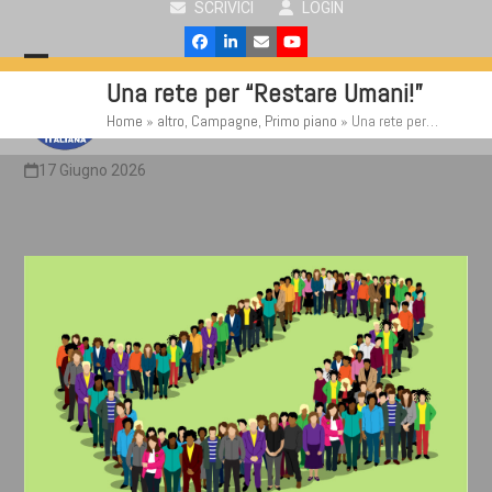
SCRIVICI
LOGIN
Skip
to
Facebook
LinkedIn
Email
YouTube
content
Open
Close
Una rete per “Restare Umani!”
mobile
mobile
Home
»
altro
,
Campagne
,
Primo piano
»
Una rete per…
menu
menu
17 Giugno 2026