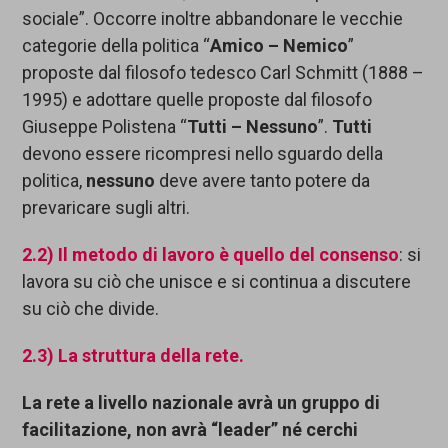
sociale”. Occorre inoltre abbandonare le vecchie
categorie della politica “
Amico – Nemico
”
proposte dal filosofo tedesco Carl Schmitt (1888 –
1995) e adottare quelle proposte dal filosofo
Giuseppe Polistena “
Tutti – Nessuno
”.
T
utti
devono essere ricompresi nello sguardo della
politica,
nessuno
deve avere tanto potere da
prevaricare sugli altri.
2.2)
Il metodo di lavoro
è
quello del consenso
: si
lavora su ciò che unisce e si continua a discutere
su ciò che divide.
2.3)
La struttura della rete.
La rete
a livello nazionale
avrà
un gruppo di
facilita
zione
,
non avrà “
leader” né
cerchi