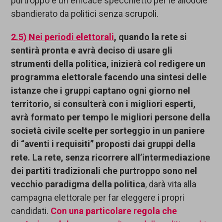
purtroppo è un efficace specchietto per le allodole
sbandierato da politici senza scrupoli.
2.5)
Nei periodi elettorali
, quando la rete si
sentirà pronta
e avrà deciso di usare gli
strumenti della politica
,
inizierà col redigere un
programma elettorale
facendo una sintesi delle
istanze che i
gruppi
captano ogni giorno ne
l
territorio,
si consulterà con i migliori esperti,
avrà formato
per tempo le migliori persone della
società civile
scelte per sorteggio in un paniere
di “aventi i requisiti” proposti da
i gruppi
della
rete
. La
r
ete,
senza ricorrere all’intermediazione
dei partiti tradizionali
che purtroppo sono nel
vecchio paradigma della politica
, darà vita alla
campagna elettorale per far eleggere i propri
candidati.
Con un
a
particolare
regola
che