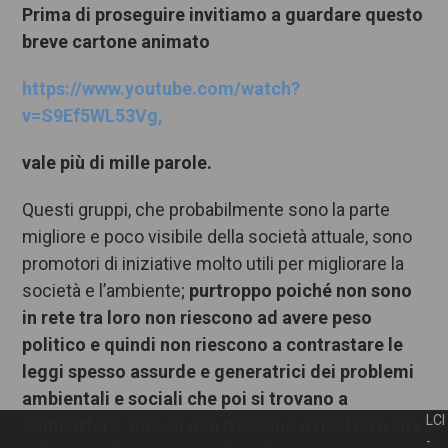
P
rima di proseguire
invitiamo a
guarda
r
e questo
breve
cartone animato
https://www.youtube.com/watch?
v=S9Ef5WL53Vg,
vale più di mille parole.
Questi gruppi, che probabilmente sono la parte
migliore e poco visibile della società attuale, sono
promotori di iniziative molto utili per migliorare la
società e l’ambiente;
purtroppo
poiché
non
sono
in rete
tra loro
non riescono ad avere peso
politico e quindi non riescono a
contrastare
le
leggi
spesso assurde e
genera
trici de
i
problemi
ambientali e sociali che poi
si trovano
a
LCI
combattere.
D
a sol
i
non riescono a
risolvere a
lla
-