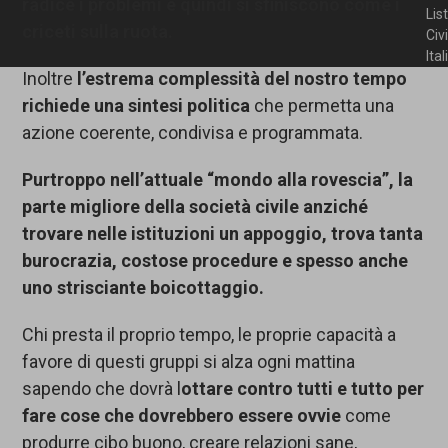
radice i problemi
e
quindi
si sfiniscono come
i
Lis
criceti
sulla ruota
.
Civ
Ita
Inoltre
l’estrema complessità del nostro tempo
richiede una sintesi politica
che permetta una
azione coerente, condivisa e programmata.
Purtroppo nell’attuale “mondo alla rovescia”, la
parte migliore della società civile anziché
trovare nelle istituzioni un appoggio, trova tanta
burocrazia, costose procedure e spesso anche
uno strisciante boicottaggio.
Chi presta il proprio tempo, le proprie capacità a
favore di questi gruppi si alza ogni mattina
sapendo che dovrà l
ottare contro tutti e tutto per
fare cose che dovrebbero essere ovvie
come
produrre cibo buono, creare relazioni sane,