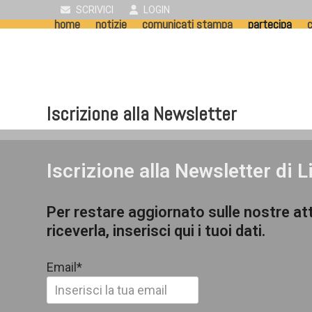
Skip
SCRIVICI
LOGIN
home
notizie
comunicati stampa
partecipa
c
to
content
Iscrizione alla Newsletter
Iscrizione alla Newsletter di L
Per restare aggiornato sulle nostre att
riceverla, inserisci qui i tuoi dati.
Email*