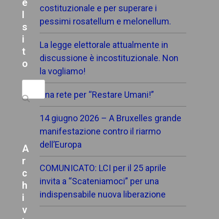
e
costituzionale e per superare i
l
pessimi rosatellum e melonellum.
s
i
La legge elettorale attualmente in
t
discussione è incostituzionale. Non
o
la vogliamo!
Search
Una rete per “Restare Umani!”
14 giugno 2026 – A Bruxelles grande
manifestazione contro il riarmo
dell’Europa
A
r
COMUNICATO: LCI per il 25 aprile
c
invita a “Scateniamoci” per una
h
indispensabile nuova liberazione
i
v