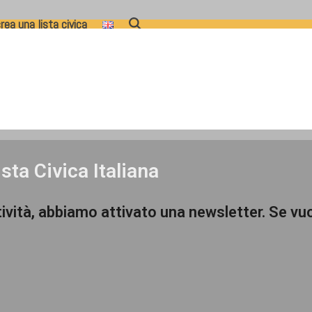
rea una lista civica
ista Civica Italiana
ività, abbiamo attivato una newsletter. Se vu