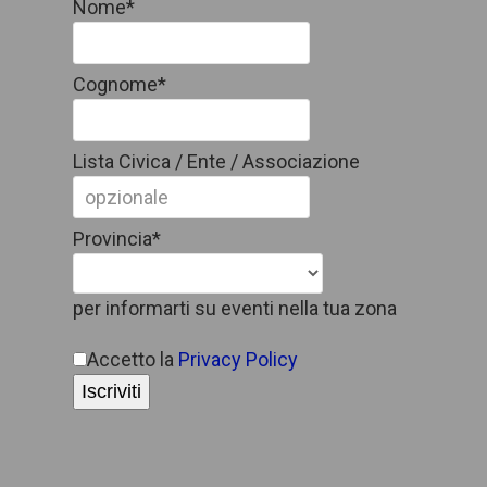
Nome*
Cognome*
Lista Civica / Ente / Associazione
Provincia*
per informarti su eventi nella tua zona
Accetto la
Privacy Policy
Iscriviti