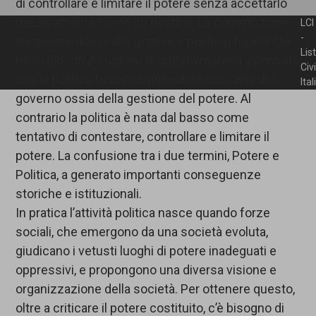
di controllare e limitare il potere senza accettarlo
passivamente come un destino. La commistione
LCI
-
tra queste due realtà (potere e politica) ha indotto
Lis
molti filosofi e studiosi di questa materia a pensare
Civ
che la politica fosse identificabile con l’arte del
Ita
governo ossia della gestione del potere. Al
contrario la politica è nata dal basso come
tentativo di contestare, controllare e limitare il
potere. La confusione tra i due termini, Potere e
Politica, a generato importanti conseguenze
storiche e istituzionali.
In pratica l’attività politica nasce quando forze
sociali, che emergono da una società evoluta,
giudicano i vetusti luoghi di potere inadeguati e
oppressivi, e propongono una diversa visione e
organizzazione della società. Per ottenere questo,
oltre a criticare il potere costituito, c’è bisogno di