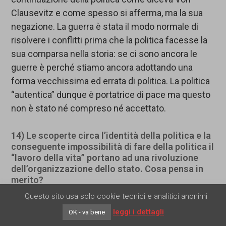
Clausevitz e come spesso si afferma, ma la sua
negazione. La guerra è stata il modo normale di
risolvere i conflitti prima che la politica facesse la
sua comparsa nella storia: se ci sono ancora le
guerre è perché stiamo ancora adottando una
forma vecchissima ed errata di politica. La politica
“autentica” dunque è portatrice di pace ma questo
non è stato né compreso né accettato.
14) Le scoperte circa l’identità della politica e la
conseguente impossibilità di fare della politica il
“lavoro della vita” portano ad una rivoluzione
dell’organizzazione dello stato. Cosa pensa in
merito?
Questo sito usa solo cookie tecnici e analitici anonimi
La coscienza dell’identità della politica
leggi i dettagli
OK - va bene
obbligherebbe le istituzioni dei vari stati e le