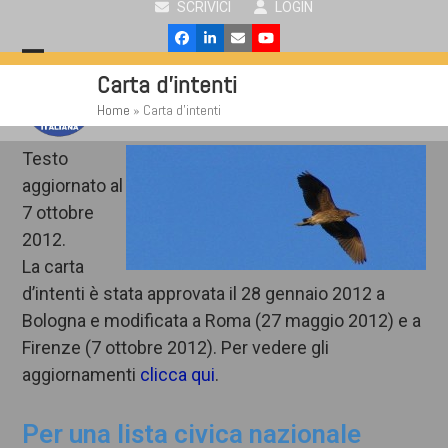
SCRIVICI
LOGIN
Skip
to
Facebook
LinkedIn
Email
YouTube
content
Open
Close
Carta d’intenti
mobile
mobile
Home
»
Carta d’intenti
menu
menu
Testo
aggiornato al
7 ottobre
2012.
La carta
d’intenti è stata approvata il 28 gennaio 2012 a
Bologna e modificata a Roma (27 maggio 2012) e a
Firenze (7 ottobre 2012). Per vedere gli
aggiornamenti
clicca qui
.
Per una lista civica nazionale