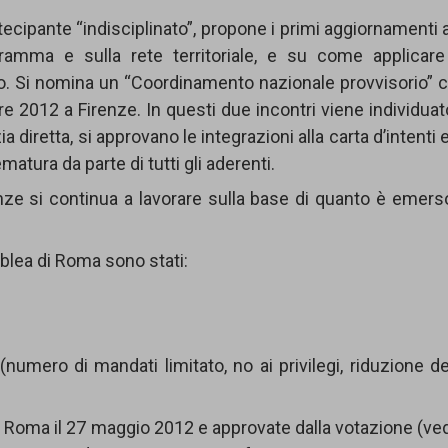
cipante “indisciplinato”, propone i primi aggiornamenti a
ogramma e sulla rete territoriale, e su come applicare
to. Si nomina un “Coordinamento nazionale provvisorio” 
bre 2012 a Firenze. In questi due incontri viene individuato
retta, si approvano le integrazioni alla carta d’intenti e
atura da parte di tutti gli aderenti.
nze si continua a lavorare sulla base di quanto è emers
blea di Roma sono stati:
numero di mandati limitato, no ai privilegi, riduzione de
Roma il 27 maggio 2012 e approvate dalla votazione (vedi