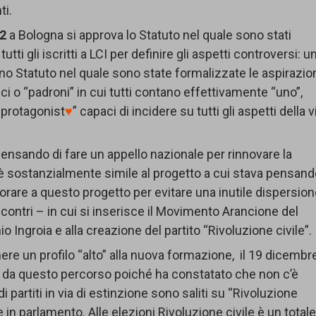
ti.
12
a Bologna si approva lo Statuto nel quale sono stati
 tutti gli iscritti a LCI per definire gli aspetti controversi: u
 uno Statuto nel quale sono state formalizzate le aspirazio
tici o “padroni” in cui tutti contano effettivamente “uno”,
♥
protagonist
♥
” capaci di incidere su tutti gli aspetti della v
pensando di fare un appello nazionale per rinnovare la
 sostanzialmente simile al progetto a cui stava pensan
rare a questo progetto per evitare una inutile dispersio
 incontri – in cui si inserisce il Movimento Arancione del
o Ingroia e alla creazione del partito “Rivoluzione civile”.
ere un profilo “alto” alla nuova formazione, il 19 dicembr
ila da questo percorso poiché ha constatato che non c’è
i partiti in via di estinzione sono saliti su “Rivoluzione
in parlamento. Alle elezioni Rivoluzione civile è un total