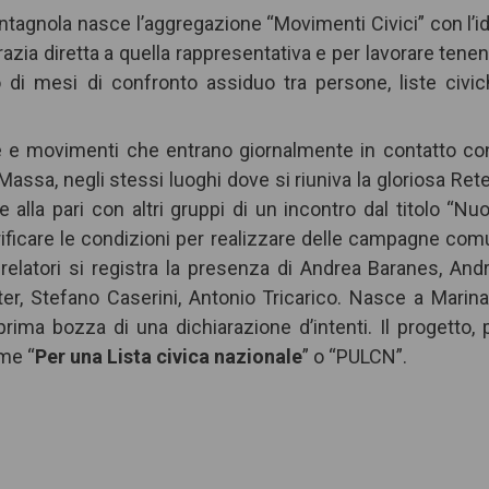
ntagnola nasce l’aggregazione “Movimenti Civici” con l’i
zia diretta a quella rappresentativa e per lavorare tene
ltato di mesi di confronto assiduo tra persone, liste civic
e e movimenti che entrano giornalmente in contatto con
Massa, negli stessi luoghi dove si riuniva la gloriosa Rete
 alla pari con altri gruppi di un incontro dal titolo “Nu
 verificare le condizioni per realizzare delle campagne com
i relatori si registra la presenza di Andrea Baranes, And
r, Stefano Caserini, Antonio Tricarico. Nasce a Marina
prima bozza di una dichiarazione d’intenti. Il progetto, 
ome “
Per una Lista civica nazionale
” o “PULCN”.