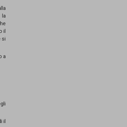
lla
 la
che
 il
 si
o a
gli
 il