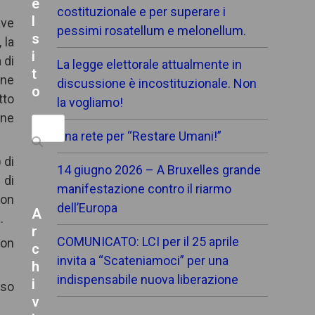
e
costituzionale e per superare i
l
ave
pessimi rosatellum e melonellum.
s
 la
i
 di
La legge elettorale attualmente in
t
one
discussione è incostituzionale. Non
o
tto
la vogliamo!
one
Search
Una rete per “Restare Umani!”
 di
14 giugno 2026 – A Bruxelles grande
 di
manifestazione contro il riarmo
con
dell’Europa
A
.
r
COMUNICATO: LCI per il 25 aprile
non
c
invita a “Scateniamoci” per una
h
indispensabile nuova liberazione
i
iso
v