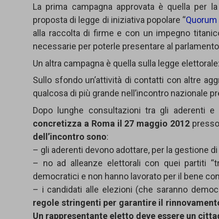
La prima campagna approvata è quella per la d
proposta di legge di iniziativa popolare “
Quorum 
alla raccolta di firme e con un impegno titanic
necessarie per poterle presentare al parlament
Un altra campagna è quella sulla legge elettoral
Sullo sfondo un’attività di contatti con altre a
qualcosa di più grande nell’incontro nazionale p
Dopo lunghe consultazioni tra gli aderenti e
concretizza a Roma il 27 maggio 2012
presso 
dell’incontro
sono
:
– gli aderenti devono adottare, per la gestione d
– no ad alleanze elettorali con quei partiti “t
democratici e non hanno lavorato per il bene c
– i candidati alle elezioni (che saranno demo
regole stringenti per garantire il rinnovamento
Un rappresentante eletto deve essere un cittadi