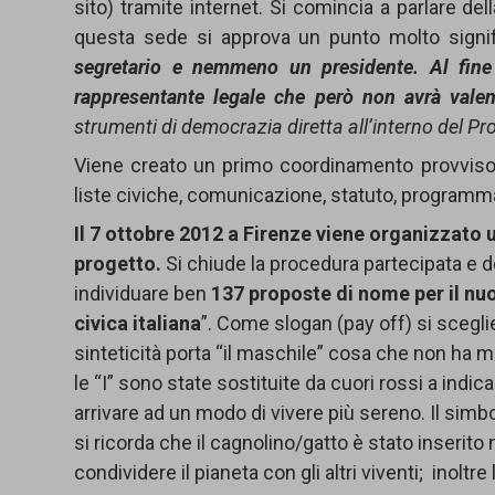
sito) tramite internet. Si comincia a parlare d
questa sede si approva un punto molto signif
segretario e nemmeno un presidente. Al fine 
rappresentante legale che però non avrà valen
strumenti di democrazia diretta all’interno del Pr
Viene creato un primo coordinamento provvisori
liste civiche, comunicazione, statuto, programma
I
l
7 ottobre 2
0
1
2
a Firenze
vi
e
ne
o
rg
a
n
i
zz
a
t
o
progetto.
Si chiude la procedura partecipata e d
individuare ben
137 proposte di nome per il nu
civica italiana
”. Come slogan (pay off) si scegli
sinteticità porta “il maschile” cosa che non ha 
le “I” sono state sostituite da cuori rossi a indic
arrivare ad un modo di vivere più sereno. Il simbo
si ricorda che il cagnolino/gatto è stato inserit
condividere il pianeta con gli altri viventi; inol