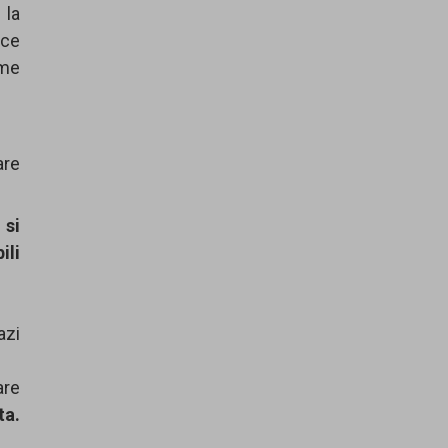
 la
sce
rme
are
 si
ili
azi
are
ta.