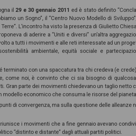
ogna il
29 e 30 gennaio 2011
ed è stato definito “Concl
Abbiamo un Sogno”, il “Centro Nuovo Modello di Sviluppo”,
Terre”. L’incontro ha visto la presenza di Giulietto Chiesa
roponeva di aderire a “Uniti e diversi” un’altra aggregazi
volto a tutti i movimenti e alle reti interessate ad un proge
 sostenibilità ambientale, equità sociale e partecipazi
iché terminato con una spaccatura tra chi credeva (e crede)
ce, come noi, è convinto che ci sia bisogno di qualcosa
i. Gran parte dei movimenti chiedevano un taglio netto 
o un modello economico che consuma le risorse del pianeta
unti di convergenza, ma sulla questione delle alleanze 
 riunisce i movimenti che a fine gennaio avevano condiv
 “distinto e distante” dagli attuali partiti politici.