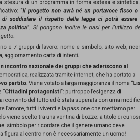
ella stesura di un programma in forma estesa e sintetica.
icativo:
“
Il progetto non avrà né un portavoce fisso o
di soddisfare il rispetto della legge ci potrà essere
za politica”
. Si pongono inoltre le basi per l’utilizzo de
ogetto.
o e 7 gruppi di lavoro: nome e simbolo, sito web, rice
, aggiornamento carta di intenti.
u
n
i
n
c
ont
ro
n
a
zi
onal
e
dei gruppi che aderiscono al
emocratica, realizzata tramite internet, che ha portato a
ovo partito
. Viene votato a larga maggioranza il nome “
Li
e “
Cittadini protagonisti
”: purtroppo l’esigenza di
mai convinto del tutto ed è stata superata con uma modific
are l’amore, tutti i viventi e la passione che mettiamo per
lo viene scelto tra una ventina di bozze: a titolo di curios
o nel simbolo per ricordare che il genere umano deve
tre la figura al centro non è necessariamente un uomo!