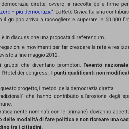
emocrazia diretta, ovvero la raccolta delle firme per
zero – più democrazia
“. La Rete Civica Italiana contribui
o il gruppo arriva a raccogliere e superare le 50.000 fi
o
e: è in discussione una proposta di referendum.
ggregazioni e movimenti per far crescere la rete e realizz
revisto a fine maggio 2012.
 i gruppi che diventano promotori,
l’evento nazionale
l’Hotel dei congressi.
I punti qualificanti non modificab
i questo progetto, i metodi della democrazia diretta.
radizionali” che hanno contribuito all’erosione degli sp
omune.
craticamente nominati con le primarie) dovranno accett
 delle modalità di fare politica e non ricreare una cas
no tra i cittadini.