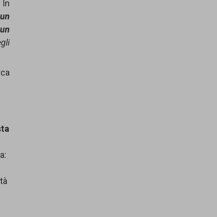
 In
 un
 un
gli
rca
sta
a:
ità