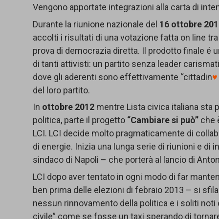
Vengono apportate integrazioni alla carta di inten
Durante la riunione nazionale del
16 ottobre 20
accolti i risultati di una votazione fatta on line tra
prova di democrazia diretta. Il prodotto finale é
di tanti attivisti: un partito senza leader carisma
dove gli aderenti sono effettivamente “cittadin
del loro partito.
In
ottobre 2012
mentre Lista civica italiana sta 
politica, parte il progetto
“Cambiare si può”
che è
LCI. LCI decide molto pragmaticamente di collabo
di energie. Inizia una lunga serie di riunioni e di
sindaco di Napoli – che porterà al lancio di Antoni
LCI dopo aver tentato in ogni modo di far manten
ben prima delle elezioni di febraio 2013 – si sf
nessun rinnovamento della politica e i soliti noti d
civile” come se fosse un taxi sperando di tornare 