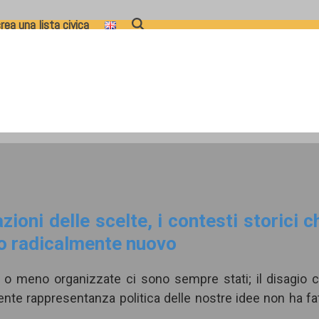
rea una lista civica
zioni delle scelte, i contesti storici c
to radicalmente nuovo
iù o meno organizzate ci sono sempre stati; il disagio 
tente rappresentanza politica delle nostre idee non ha fa