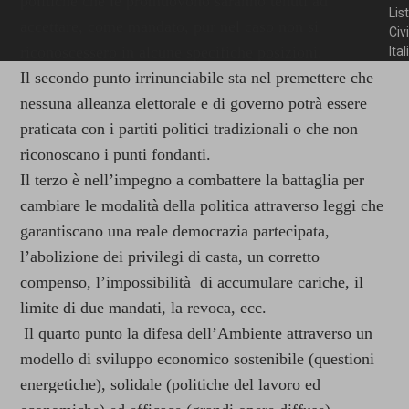
politiche che le promuovono saranno tenuti ad
Lis
accettare, come mandato, pur nel caso non si
Civ
riconoscessero in alcune specifiche posizioni.
Ita
Il secondo punto irrinunciabile sta nel premettere che
nessuna alleanza elettorale e di governo potrà essere
praticata con i partiti politici tradizionali o che non
riconoscano i punti fondanti.
Il terzo è nell’impegno a combattere la battaglia per
cambiare le modalità della politica attraverso leggi che
garantiscano una reale democrazia partecipata,
l’abolizione dei privilegi di casta, un corretto
compenso, l’impossibilità di accumulare cariche, il
limite di due mandati, la revoca, ecc.
Il quarto punto la difesa dell’Ambiente attraverso un
modello di sviluppo economico sostenibile (questioni
energetiche), solidale (politiche del lavoro ed