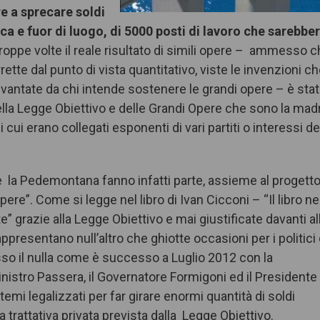
e a sprecare soldi
ica e fuor di luogo, di 5000 posti di lavoro che sarebbe
troppe volte il reale risultato di simili opere – ammesso 
tte dal punto di vista quantitativo, viste le invenzioni c
ni vantate da chi intende sostenere le grandi opere – è sta
ella Legge Obiettivo e delle Grandi Opere che sono la mad
 cui erano collegati esponenti di vari partiti o interessi de
e la Pedemontana fanno infatti parte, assieme al progett
pere”. Come si legge nel libro di Ivan Cicconi – “Il libro n
” grazie alla Legge Obiettivo e mai giustificate davanti al
presentano null’altro che ghiotte occasioni per i politici 
esso il nulla come è successo a Luglio 2012 con la
inistro Passera, il Governatore Formigoni ed il Presidente
emi legalizzati per far girare enormi quantità di soldi
 trattativa privata prevista dalla Legge Obiettivo.