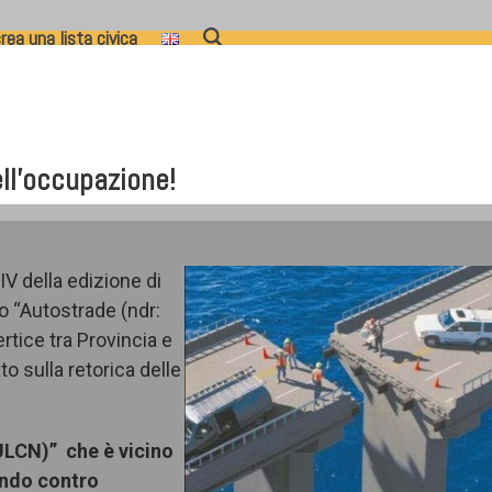
rea una lista civica
ell’occupazione!
V della edizione di
o “Autostrade (ndr:
tice tra Provincia e
o sulla retorica delle
PULCN)” che è vicino
ando contro