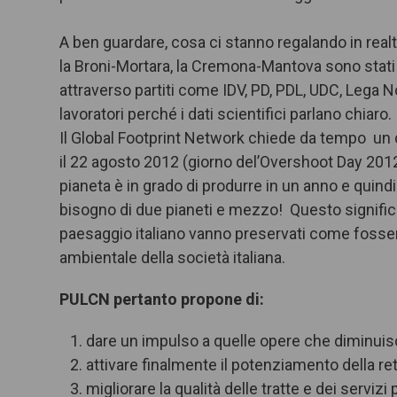
A ben guardare, cosa ci stanno regalando in re
la Broni-Mortara, la Cremona-Mantova sono stati i
attraverso partiti come IDV, PD, PDL, UDC, Lega
lavoratori perché i dati scientifici parlano chiaro.
Il Global Footprint Network chiede da tempo un
il 22 agosto 2012 (giorno del’Overshoot Day 2012)
pianeta è in grado di produrre in un anno e quind
bisogno di due pianeti e mezzo! Questo significa c
paesaggio italiano vanno preservati come fossero
ambientale della società italiana.
PULCN pertanto propone di:
dare un impulso a quelle opere che diminuis
attivare finalmente il potenziamento della rete
migliorare la qualità delle tratte e dei servizi