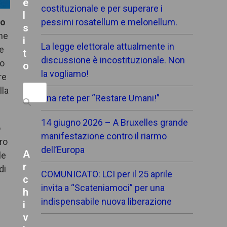
e
costituzionale e per superare i
l
ro
pessimi rosatellum e melonellum.
s
che
i
La legge elettorale attualmente in
he
t
discussione è incostituzionale. Non
to
o
la vogliamo!
re
Search
lla
Una rete per “Restare Umani!”
14 giugno 2026 – A Bruxelles grande
o
manifestazione contro il riarmo
ero
dell’Europa
A
le
r
di
COMUNICATO: LCI per il 25 aprile
c
invita a “Scateniamoci” per una
h
indispensabile nuova liberazione
i
v