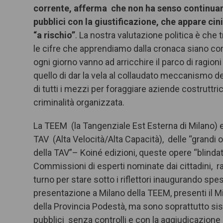
corrente, afferma che non ha senso continuar
pubblici con la giustificazione, che appare cin
“a rischio”
. La nostra valutazione politica è che 
le cifre che apprendiamo dalla cronaca siano corre
ogni giorno vanno ad arricchire il parco di ragio
quello di dar la vela al collaudato meccanismo d
di tutti i mezzi per foraggiare aziende costruttrici
criminalità organizzata.
La TEEM (la Tangenziale Est Esterna di Milano) 
TAV (Alta Velocità/Alta Capacità), delle “grandi o
della TAV”– Koiné edizioni, queste opere “blindate
Commissioni di esperti nominate dai cittadini, rap
turno per stare sotto i riflettori inaugurando sp
presentazione a Milano della TEEM, presenti il M
della Provincia Podestà, ma sono soprattutto sist
pubblici senza controlli e con la aggiudicazione a