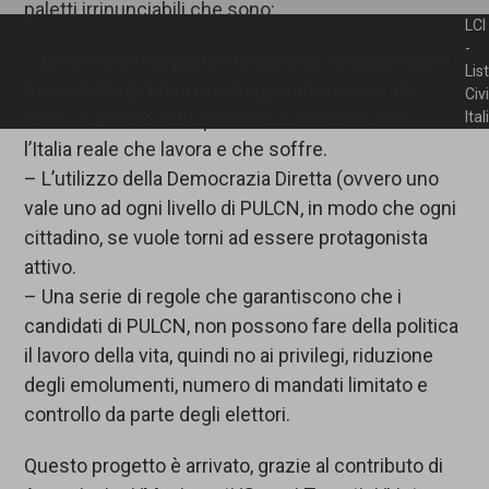
paletti irrinunciabili che sono:
LCI
-
– La distanza dai partiti tradizionali, che purtroppo
Lis
hanno fatto politica con troppe attenzione alla
Civ
conservazione delle poltrone e dimenticando
Ita
l’Italia reale che lavora e che soffre.
– L’utilizzo della Democrazia Diretta (ovvero uno
vale uno ad ogni livello di PULCN, in modo che ogni
cittadino, se vuole torni ad essere protagonista
attivo.
– Una serie di regole che garantiscono che i
candidati di PULCN, non possono fare della politica
il lavoro della vita, quindi no ai privilegi, riduzione
degli emolumenti, numero di mandati limitato e
controllo da parte degli elettori.
Questo progetto è arrivato, grazie al contributo di