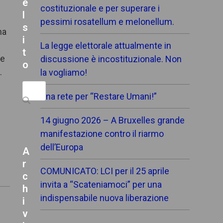
e
costituzionale e per superare i
l
pessimi rosatellum e melonellum.
s
ma
i
i
La legge elettorale attualmente in
t
le
discussione è incostituzionale. Non
o
.
la vogliamo!
Search
Una rete per “Restare Umani!”
14 giugno 2026 – A Bruxelles grande
manifestazione contro il riarmo
dell’Europa
A
r
COMUNICATO: LCI per il 25 aprile
c
invita a “Scateniamoci” per una
h
indispensabile nuova liberazione
i
v