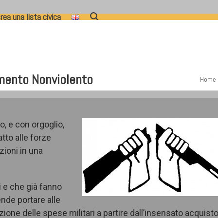
rea una lista civica
imento Nonviolento
Home
to, e con orgoglio,
tto alle forze
zioni in una
i e che già fanno
nde portare alle
uzione delle spese militari a partire dall’insensato acquist