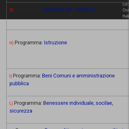
Lis
Programma:
Gestione del Territorio
G)
Civ
Ita
Programma:
Istruzione
H)
Programma:
Beni Comuni e amministrazione
I)
pubblica
Programma:
Benessere individuale, socilae,
L)
sicurezza