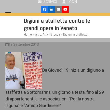
SCRIVICI
LOGIN
Skip
to
Facebook
LinkedIn
Email
YouTube
content
Open
Close
Digiuni a staffetta contro le
mobile
mobile
grandi opere in Veneto
menu
menu
Home
»
altro
,
Attività locali
»
Digiuni a staffetta…
19 Settembre 2013
Da Giovedì 19 inizia un digiuno a
staffetta a Sottomarina, un giorno a testa, fino al 29
di appartenenti alle associazioni “Per la nostra
laguna” e “Amico Giardiniere”