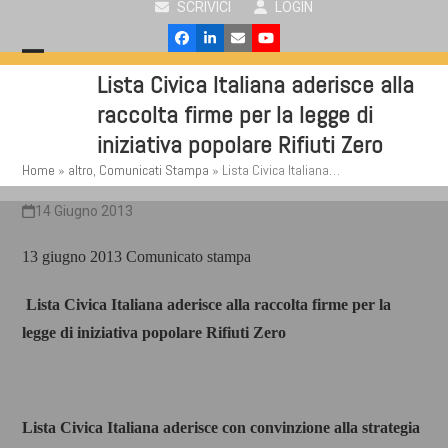
SCRIVICI
LOGIN
Skip
to
Facebook
LinkedIn
Email
YouTube
content
Open
Close
Lista Civica Italiana aderisce alla
mobile
mobile
raccolta firme per la legge di
menu
menu
iniziativa popolare Rifiuti Zero
Home
»
altro
,
Comunicati Stampa
»
Lista Civica Italiana…
14 Giugno 2013
13 giugno 2013 Comunicato stampa
Lista Civica Italiana aderisce alla raccolta firme per la
legge di iniziativa popolare Rifiuti Zero
Lista Civica Italiana aderisce con convinzione alla
strategia