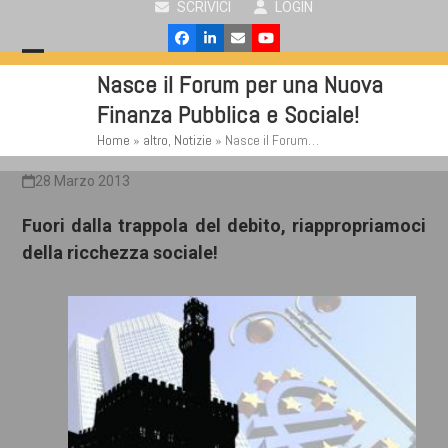
SCRIVICI
LOGIN
Skip
to
Facebook
LinkedIn
Email
YouTube
content
Open
Close
Nasce il Forum per una Nuova
mobile
mobile
Finanza Pubblica e Sociale!
menu
menu
Home
»
altro
,
Notizie
»
Nasce il Forum…
28 Marzo 2013
Fuori dalla trappola del debito, riappropriamoci
della ricchezza sociale!