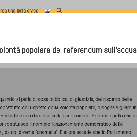
rea una lista civica
volontà popolare del referendum sull'acqua
, quando si parla di cosa pubblica, di giustizia, del rispetto delle
oprattutto del rispetto della volontà popolare, bisogna vigilare in
costante e non dare mai nulla per scontato. Spesso quello che in
esi costituisce il normale funzionamento democratico delle
ni, da noi diventa “anomalia”. E allora accade che in Parlament
o