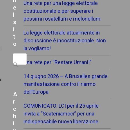
n
Una rete per una legge elettorale
e
costituzionale e per superare i
a
l
pessimi rosatellum e melonellum.
s
i
La legge elettorale attualmente in
r
t
discussione è incostituzionale. Non
o
la vogliamo!
l
Search
Una rete per “Restare Umani!”
14 giugno 2026 – A Bruxelles grande
 è
manifestazione contro il riarmo
dell’Europa
A
r
COMUNICATO: LCI per il 25 aprile
c
invita a “Scateniamoci” per una
h
indispensabile nuova liberazione
i