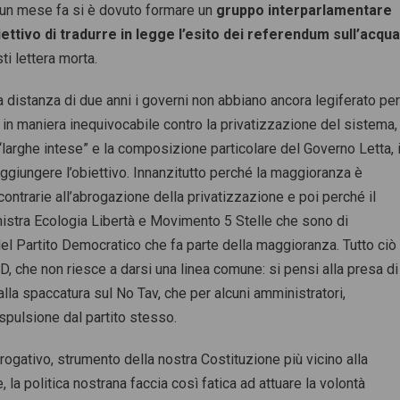
un mese fa si è dovuto formare un
gruppo interparlamentare
iettivo di tradurre in legge l’esito dei referendum sull’acqu
i lettera morta.
a distanza di due anni i governi non abbiano ancora legiferato pe
 in maniera inequivocabile contro la privatizzazione del sistema,
“larghe intese” e la composizione particolare del Governo Letta, i
aggiungere l’obiettivo. Innanzitutto perché la maggioranza è
ontrarie all’abrogazione della privatizzazione e poi perché il
nistra Ecologia Libertà e Movimento 5 Stelle che sono di
 del Partito Democratico che fa parte della maggioranza. Tutto ciò
D, che non riesce a darsi una linea comune: si pensi alla presa di
la spaccatura sul No Tav, che per alcuni amministratori,
’espulsione dal partito stesso.
ogativo, strumento della nostra Costituzione più vicino alla
, la politica nostrana faccia così fatica ad attuare la volontà