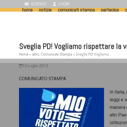
Skip
SCRIVICI
LOGIN
home
notizie
comunicati stampa
partecipa
c
to
content
Sveglia PD! Vogliamo rispettare la 
Home
»
altro
,
Comunicati Stampa
»
Sveglia PD! Vogliamo…
10 Luglio 2013
COMUNICATO STAMPA
In Italia
leggi e s
maniera 
altri Pa
istituzio