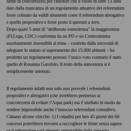
firme di concorezzesi per chiedere che il vuoto di oltre 13 anni
dato dalla mancanza di un regolamento attuativo dei referendum
fosse colmato da validi strumenti come il referendum abrogativo
e quello propositivo e fosse posto il quorum a zero.
Dopo quasi 5 anni di “deliberata sonnolenza” la maggioranza
(FI,Lega, CDC) confortata da un PD e un Centrosinistra
assolutamente insensibili al tema – costretta dalla necessità di
adeguare lo statuto al superamento dei 15.000 abitanti – ha
prodotto un regolamento penoso: l’unico voto contrario é stato
quello di Rosanna Garofolo. Il resto della minoranza si é
semplicemente astenuto.
Il regolamento infatti non solo non prevede i referendum
propositivi e abrogativi (che avrebbero permesso ai
concorezzesi di evitare l’Aqua park) ma é studiato in modo da
rendere impossibile anche l’innocuo referendum consultivo.
Citiamo alcune chicche. 1) I cittadini per ben 45 giorni dei 60
concessi potrebbero trovarsi a raccogliere le firme senza sapere
se il referendum sarà ritenuto ammissibile dalla apposita