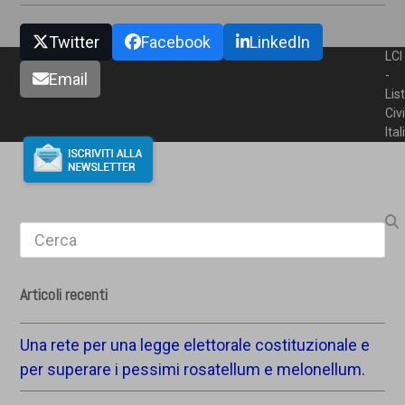
Twitter
Facebook
LinkedIn
LCI
-
Email
Lis
Civ
Ita
Search
Articoli recenti
Una rete per una legge elettorale costituzionale e
per superare i pessimi rosatellum e melonellum.