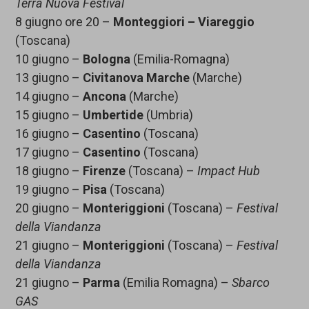
Terra Nuova Festival
8 giugno ore 20 –
Monteggiori – Viareggio
(Toscana)
10 giugno –
Bologna
(Emilia-Romagna)
13 giugno –
Civitanova Marche
(Marche)
14 giugno –
Ancona
(Marche)
15 giugno –
Umbertide
(Umbria)
16 giugno –
Casentino
(Toscana)
17 giugno –
Casentino
(Toscana)
18 giugno –
Firenze
(Toscana) –
Impact Hub
19 giugno –
Pisa
(Toscana)
20 giugno –
Monteriggioni
(Toscana) –
Festival
della Viandanza
21 giugno –
Monteriggioni
(Toscana) –
Festival
della Viandanza
21 giugno –
Parma
(Emilia Romagna) –
Sbarco
GAS