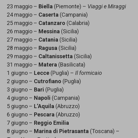
23 maggio –
Biella
(Piemonte) –
Viaggi e Miraggi
24 maggio –
Caserta
(Campania)
25 maggio –
Catanzaro
(Calabria)
26 maggio –
Messina
(Sicilia)
27 maggio –
Catania
(Sicilia)
28 maggio –
Ragusa
(Sicilia)
29 maggio –
Caltanissetta
(Sicilia)
31 maggio –
Matera
(Basilicata)
1 giugno –
Lecce
(Puglia) –
Il formicaio
2 giugno –
Cutrofiano
(Puglia)
3 giugno –
Bari
(Puglia)
4 giugno –
Napoli
(Campania)
5 giugno –
L’Aquila
(Abruzzo)
6 giugno –
Pescara
(Abruzzo)
7 giugno –
Reggio Emilia
8 giugno –
Marina di Pietrasanta
(Toscana) –