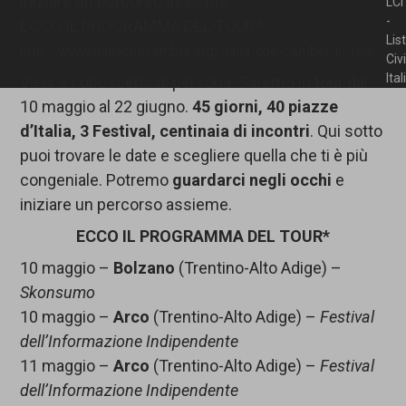
iniziare un percorso assieme.
LCI
-
ECCO IL PROGRAMMA DEL TOUR*
Lis
http://www.italiachecambia.org/italia-che-cambia-in-tour/
Civ
Ita
Vieni a conoscerci di persona. Saremo in tour dal
10 maggio al 22 giugno.
45 giorni, 40 piazze
d’Italia, 3 Festival, centinaia di incontri
. Qui sotto
puoi trovare le date e scegliere quella che ti è più
congeniale. Potremo
guardarci negli occhi
e
iniziare un percorso assieme.
ECCO IL PROGRAMMA DEL TOUR*
10 maggio –
Bolzano
(Trentino-Alto Adige) –
Skonsumo
10 maggio –
Arco
(Trentino-Alto Adige) –
Festival
dell’Informazione Indipendente
11 maggio –
Arco
(Trentino-Alto Adige) –
Festival
dell’Informazione Indipendente