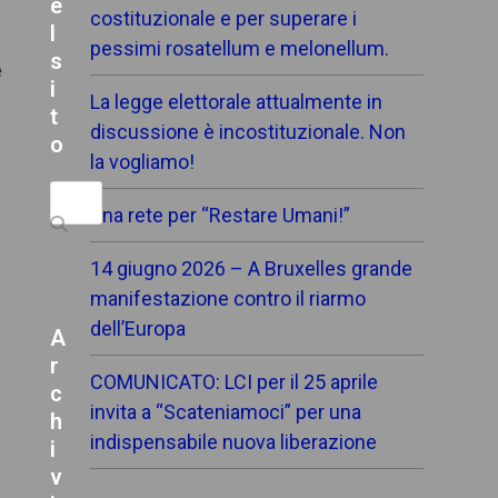
e
costituzionale e per superare i
l
pessimi rosatellum e melonellum.
s
e
i
La legge elettorale attualmente in
t
discussione è incostituzionale. Non
o
la vogliamo!
Search
Una rete per “Restare Umani!”
14 giugno 2026 – A Bruxelles grande
manifestazione contro il riarmo
dell’Europa
A
r
COMUNICATO: LCI per il 25 aprile
c
invita a “Scateniamoci” per una
h
indispensabile nuova liberazione
i
v