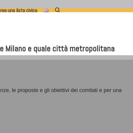
rea una lista civica
e Milano e quale città metropolitana
ze, le proposte e gli obiettivi dei comitati e per una