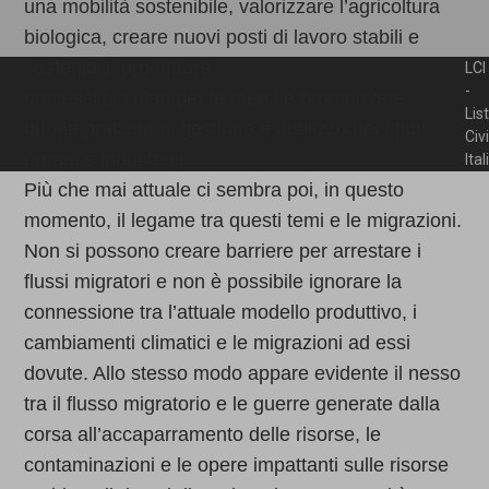
una mobilità sostenibile, valorizzare l’agricoltura
biologica, creare nuovi posti di lavoro stabili e
sostenibili, progettare
LCI
-
processi circolari per le merci e promuovere
Lis
buone pratiche di gestione e riutilizzo dei rifiuti
Civ
urbani e industriali.
Ita
Più che mai attuale ci sembra poi, in questo
momento, il legame tra questi temi e le migrazioni.
Non si possono creare barriere per arrestare i
flussi migratori e non è possibile ignorare la
connessione tra l’attuale modello produttivo, i
cambiamenti climatici e le migrazioni ad essi
dovute. Allo stesso modo appare evidente il nesso
tra il flusso migratorio e le guerre generate dalla
corsa all’accaparramento delle risorse, le
contaminazioni e le opere impattanti sulle risorse