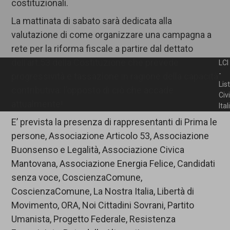
costituzionali.
La mattinata di sabato sarà dedicata alla
valutazione di come organizzare una campagna a
rete per la riforma fiscale a partire dal dettato
dell’art.53 della Costituzione che prevede
LCI
-
progressività e tassazione in ragione della capacità
Lis
contributiva: l’opposto di ciò che accade
Civ
attualmente!
Ita
E’ prevista la presenza di rappresentanti di Prima le
persone, Associazione Articolo 53, Associazione
Buonsenso e Legalità, Associazione Civica
Mantovana, Associazione Energia Felice, Candidati
senza voce, CoscienzaComune,
CoscienzaComune, La Nostra Italia, Libertà di
Movimento, ORA, Noi Cittadini Sovrani, Partito
Umanista, Progetto Federale, Resistenza