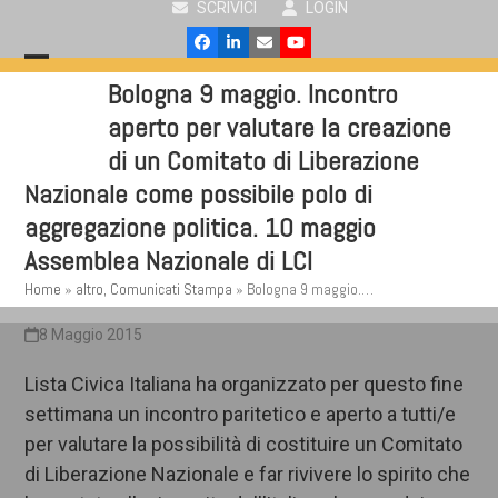
SCRIVICI
LOGIN
Skip
to
Facebook
LinkedIn
Email
YouTube
content
Open
Close
Bologna 9 maggio. Incontro
mobile
mobile
aperto per valutare la creazione
menu
menu
di un Comitato di Liberazione
Nazionale come possibile polo di
aggregazione politica. 10 maggio
Assemblea Nazionale di LCI
Home
»
altro
,
Comunicati Stampa
»
Bologna 9 maggio.…
8 Maggio 2015
Lista Civica Italiana ha organizzato per questo fine
settimana un incontro paritetico e aperto a tutti/e
per valutare la possibilità di costituire un Comitato
di Liberazione Nazionale e far rivivere lo spirito che