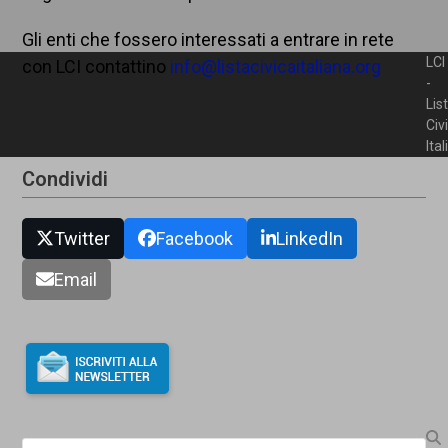
Gli enti che fossero interessati a entrare in rete
LCI
con LCI contattino
info@listacivicaitaliana.org
-
Lis
Civ
Ita
Condividi
Twitter
Facebook
LinkedIn
Email