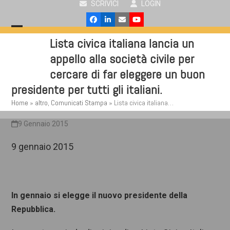
SCRIVICI
LOGIN
Skip
to
Facebook
LinkedIn
Email
YouTube
content
Open
Close
Lista civica italiana lancia un
mobile
mobile
appello alla società civile per
menu
menu
cercare di far eleggere un buon
presidente per tutti gli italiani.
Home
»
altro
,
Comunicati Stampa
»
Lista civica italiana…
9 Gennaio 2015
9 gennaio 2015
In gennaio si elegge il nuovo presidente della
Repubblica.