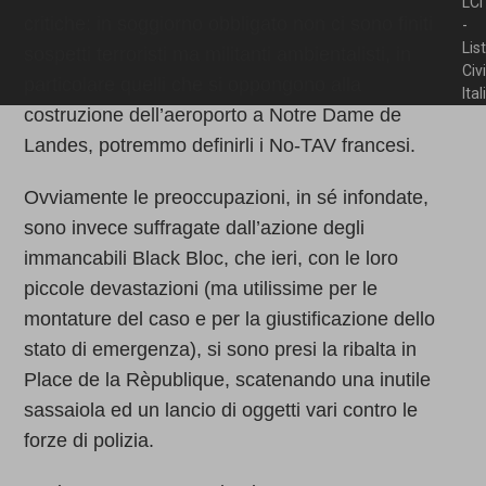
LCI
critiche: in soggiorno obbligato non ci sono finiti
-
Lis
sospetti terroristi ma militanti ambientalisti, in
Civ
particolare quelli che si oppongono alla
Ita
costruzione dell’aeroporto a Notre Dame de
Landes, potremmo definirli i No-TAV francesi.
Ovviamente le preoccupazioni, in sé infondate,
sono invece suffragate dall’azione degli
immancabili Black Bloc, che ieri, con le loro
piccole devastazioni (ma utilissime per le
montature del caso e per la giustificazione dello
stato di emergenza), si sono presi la ribalta in
Place de la Rèpublique, scatenando una inutile
sassaiola ed un lancio di oggetti vari contro le
forze di polizia.