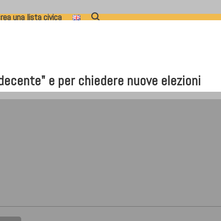
rea una lista civica
"decente" e per chiedere nuove elezioni