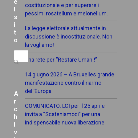
e
costituzionale e per superare i
l
pessimi rosatellum e melonellum.
s
i
La legge elettorale attualmente in
t
discussione è incostituzionale. Non
o
la vogliamo!
Search
Una rete per “Restare Umani!”
14 giugno 2026 – A Bruxelles grande
manifestazione contro il riarmo
dell’Europa
A
r
COMUNICATO: LCI per il 25 aprile
c
invita a “Scateniamoci” per una
h
indispensabile nuova liberazione
i
v