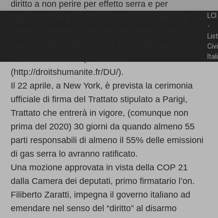
diritto a non perire per effetto serra e per
LCI
inquinamento e gli Stati e le autorità pubbliche
-
hanno il dovere di agire perseguendo questo
Lis
scopo: si deve tutti insieme uscire dall’era dei
Civ
Ita
combustibili fossili (si vada su:
(http://droitshumanite.fr/DU/).
Il 22 aprile, a New York, è prevista la cerimonia
ufficiale di firma del Trattato stipulato a Parigi,
Trattato che entrerà in vigore, (comunque non
prima del 2020) 30 giorni da quando almeno 55
parti responsabili di almeno il 55% delle emissioni
di gas serra lo avranno ratificato.
Una mozione approvata in vista della COP 21
dalla Camera dei deputati, primo firmatario l’on.
Filiberto Zaratti, impegna il governo italiano ad
emendare nel senso del “diritto” al disarmo