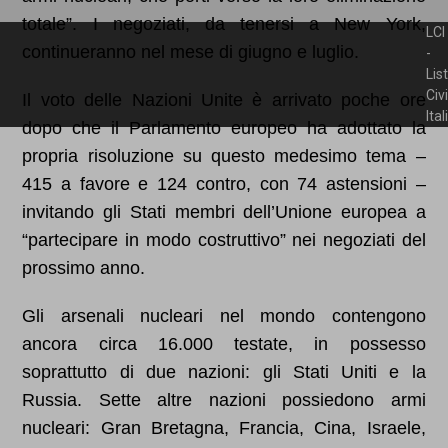
totale”. I negoziati, da tenersi a New York,
LCI
continueranno nel mese di giugno e luglio.
-
Lis
Civ
Il voto delle Nazioni Unite è arrivato poche ore
Ita
dopo che il Parlamento europeo ha adottato la
propria risoluzione su questo medesimo tema –
415 a favore e 124 contro, con 74 astensioni –
invitando gli Stati membri dell’Unione europea a
“partecipare in modo costruttivo” nei negoziati del
prossimo anno.
Gli arsenali nucleari nel mondo contengono
ancora circa 16.000 testate, in possesso
soprattutto di due nazioni: gli Stati Uniti e la
Russia. Sette altre nazioni possiedono armi
nucleari: Gran Bretagna, Francia, Cina, Israele,