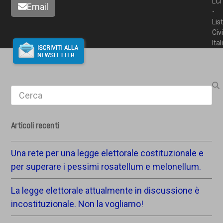
LCI
Email
-
Lis
Civ
Ita
Search
Articoli recenti
Una rete per una legge elettorale costituzionale e
per superare i pessimi rosatellum e melonellum.
La legge elettorale attualmente in discussione è
incostituzionale. Non la vogliamo!