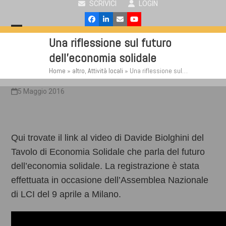
SCRIVICI
LOGIN
Skip
to
Facebook
LinkedIn
Email
YouTube
content
Open
Close
Una riflessione sul futuro
mobile
mobile
dell'economia solidale
menu
menu
Home
»
altro
,
Attività locali
»
Una riflessione sul…
5 Maggio 2016
Qui trovate il link al video di Davide Biolghini del
Tavolo di Economia Solidale che parla del futuro
dell’economia solidale. La registrazione è stata
effettuata in occasione dell’Assemblea Nazionale
di LCI del 9 aprile a Milano.