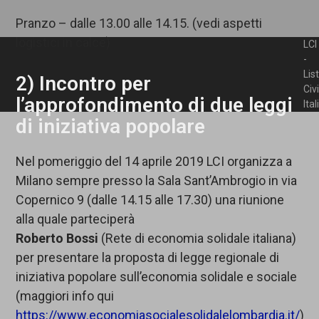
Pranzo – dalle 13.00 alle 14.15. (vedi aspetti
logistici in calce)
LCI
-
Lis
2) Incontro per
Civ
l’approfondimento di due leggi
Ita
di iniziativa popolare
Nel pomeriggio del 14 aprile 2019 LCI organizza a
Milano sempre presso la Sala Sant’Ambrogio in via
Copernico 9 (dalle 14.15 alle 17.30) una riunione
alla quale parteciperà
Roberto Bossi
(Rete di economia solidale italiana)
per presentare la proposta di legge regionale di
iniziativa popolare sull’economia solidale e sociale
(maggiori info qui
https://www.economiasocialesolidalelombardia.it/
)