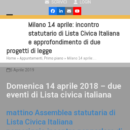
SCRIVICI
LOGIN
Skip
to
Facebook
LinkedIn
Email
YouTube
content
Open
Close
Milano 14 aprile: incontro
mobile
mobile
statutario di Lista Civica Italiana
menu
menu
e approfondimento di due
progetti di legge
Home
»
Appuntamenti
,
Primo piano
»
Milano 14 aprile:…
5 Aprile 2019
Domenica 14 aprile 2018 – due
eventi di Lista civica italiana
mattino Assemblea statutaria di
Lista Civica Italiana