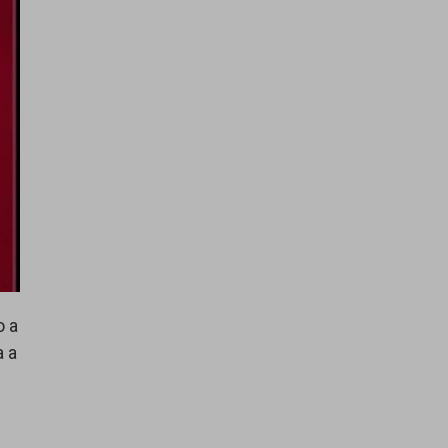
o a
a a