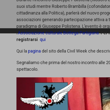
suoi studi mentre Roberto Brambilla (cofondatore 
cittadinanza alla Politica), parlerà del nuovo proge
associazioni generando partecipazione attiva a tutti
paradigma di Giuseppe Polistena. L’evento è org
l’
Associazione culturale Bottega Partigiana
.
Per 
registrarsi
qui
Qui la
pagina
del sito della Civil Week che descrive
Segnaliamo che prima del nostro incontro alle 20
spettacolo.