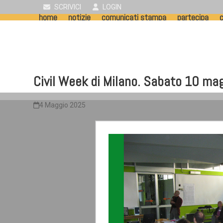
Skip
SCRIVICI
LOGIN
home
notizie
comunicati stampa
partecipa
c
to
content
Civil Week di Milano. Sabato 10 mag
4 Maggio 2025