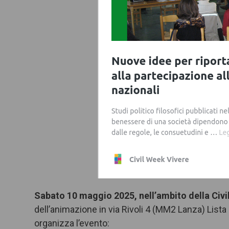
Sabato 10 maggio
2025
, nell’ambito della Civ
dell’animazione in via Rivoli 4 (MM2 Lanza) Lista
organizza l’evento: