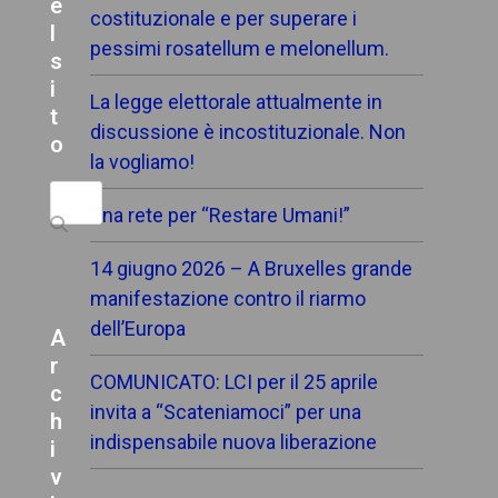
e
costituzionale e per superare i
l
pessimi rosatellum e melonellum.
s
i
La legge elettorale attualmente in
t
discussione è incostituzionale. Non
o
la vogliamo!
Search
Una rete per “Restare Umani!”
14 giugno 2026 – A Bruxelles grande
manifestazione contro il riarmo
dell’Europa
A
r
COMUNICATO: LCI per il 25 aprile
c
invita a “Scateniamoci” per una
h
indispensabile nuova liberazione
i
v