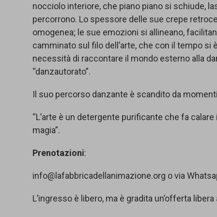
nocciolo interiore, che piano piano si schiude, la
percorrono. Lo spessore delle sue crepe retroc
omogenea; le sue emozioni si allineano, facilit
camminato sul filo dell’arte, che con il tempo s
necessità di raccontare il mondo esterno alla da
“danzautorato”.
Il suo percorso danzante è scandito da momenti 
“L’arte è un detergente purificante che fa calare i
magia”.
Prenotazioni
:
info@lafabbricadellanimazione.org o via Whats
L’ingresso è libero, ma è gradita un’offerta libera