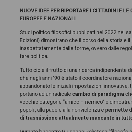
NUOVE IDEE PER RIPORTARE I CITTADINI E L
EUROPEE E NAZIONALI
Studi politico filosofici pubblicati nel 2022 nel
Edizioni) dimostrano che il corso della storia e
inaspettatamente dalle forme, ovvero dalle regole
fare politica.
Tutto cio è il frutto di una ricerca indipendente d
che negli anni ‘90 è stato il coordinatore nazion
abbandonato le iniziali impostazioni innovative, 
portano ad un radicale
cambio di paradigma
che
vecchie categorie “amico – nemico” e dimostrando
popoli , alla pace e alla nonviolenza e
permette di
di trasmissione attualmente mancante in tutto 
Durante l’incontro Giuseppe Polistena (filosofo e