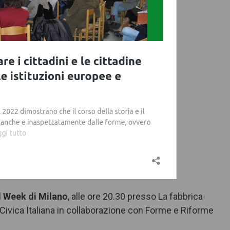
il Week di Milano
, alle ore 20.30 presso La fabbrica
 Civica Italiana in collaborazione con Forme e Riforme