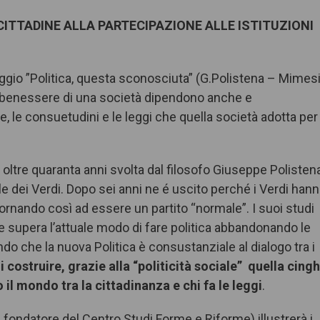
E CITTADINE ALLA PARTECIPAZIONE ALLE ISTITUZIONI
 saggio ”Politica, questa sconosciuta” (G.Polistena – Mimes
 il benessere di una società dipendono anche e
, le consuetudini e le leggi che quella società adotta per
i oltre quaranta anni svolta dal filosofo Giuseppe Polistena
ale dei Verdi. Dopo sei anni ne é uscito perché i Verdi han
tornando così ad essere un partito “normale”. I suoi studi
 supera l’attuale modo di fare politica abbandonando le
 che la nuova Politica è consustanziale al dialogo tra i
 costruire, grazie alla “politicità sociale” quella cingh
il mondo tra la cittadinanza e chi fa le leggi
.
 fondatore del Centro Studi Forme e Riforme) illustrerà i