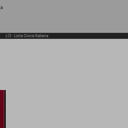
la
e
LCI - Lista Civica Italiana