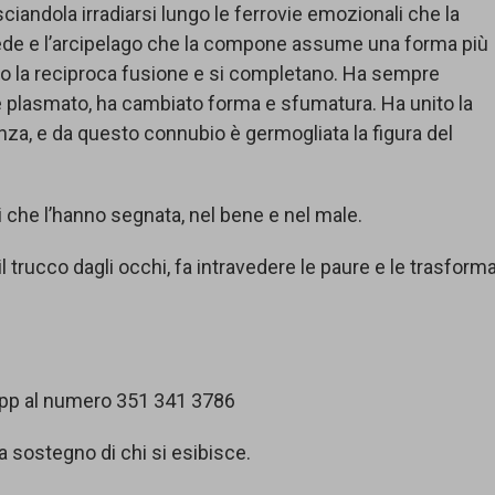
sciandola irradiarsi lungo le ferrovie emozionali che la
ede e l’arcipelago che la compone assume una forma più
ano la reciproca fusione e si completano. Ha sempre
i è plasmato, ha cambiato forma e sfumatura. Ha unito la
nza, e da questo connubio è germogliata la figura del
che l’hanno segnata, nel bene e nel male.
l trucco dagli occhi, fa intravedere le paure e le trasforma
app al numero 351 341 3786
 a sostegno di chi si esibisce.