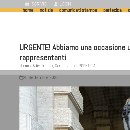
Skip
SCRIVICI
LOGIN
home
notizie
comunicati stampa
partecipa
c
to
content
URGENTE! Abbiamo una occasione unica
rappresentanti
Home
»
Attività locali
,
Campagne
»
URGENTE! Abbiamo una…
20 Settembre 2025