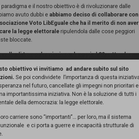
aradigma e il nostro obiettivo è di rivoluzionare dalle
bbiamo avuto dubbi e
abbiamo deciso di collaborare con
’associazione Voto LibEguale che ha il merito di non aver
care la legge elettorale
ripulendola dalle cose peggiori
iste bloccate.
ervallo di tempo brevissimo. da oggi al 30 settembre.
to obiettivo vi invitiamo ad andare subito sul sito
uzioni.
Se poi condividete l’importanza di questa iniziativ
 speranza nel futuro, cancellate gli impegni non prioritari e
importantissima iniziativa. Non è la soluzione di tutti i
ntale della democrazia: la legge elettorale.
 loro carriere sono “importanti”… per loro, ma il sistema
unzionale e ci porta a guerre e incapacità strutturale di
e.