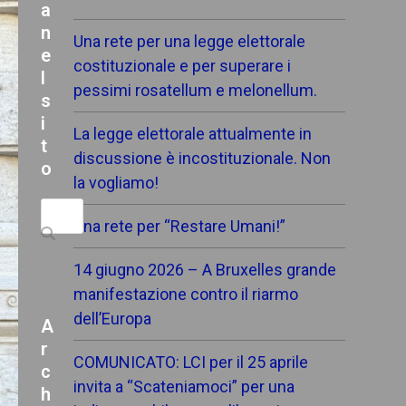
a
n
Una rete per una legge elettorale
e
costituzionale e per superare i
l
pessimi rosatellum e melonellum.
s
i
La legge elettorale attualmente in
t
discussione è incostituzionale. Non
o
la vogliamo!
Search
Una rete per “Restare Umani!”
14 giugno 2026 – A Bruxelles grande
manifestazione contro il riarmo
dell’Europa
A
r
COMUNICATO: LCI per il 25 aprile
c
invita a “Scateniamoci” per una
h