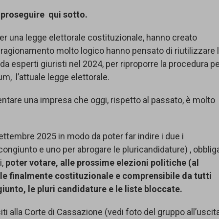
 proseguire qui sotto.
 per una legge elettorale costituzionale, hanno creato
ragionamento molto logico hanno pensato di riutilizzare 
a esperti giuristi nel 2024, per riproporre la procedura p
m, l’attuale legge elettorale.
ntare una impresa che oggi, rispetto al passato, è molto
settembre 2025 in modo da poter far indire i due i
ongiunto e uno per abrogare le pluricandidature) , obblig
,
poter votare, alle prossime elezioni politiche (al
le finalmente costituzionale e comprensibile da tutti
nto, le pluri candidature e le liste bloccate.
ti alla Corte di Cassazione (vedi foto del gruppo all’uscit