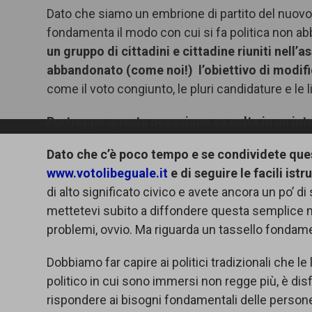
Dato che siamo un embrione di partito del nuovo p
fondamenta il modo con cui si fa politica non a
un gruppo di cittadini e cittadine riuniti nell
abbandonato (come noi!) l’obiettivo di modifi
come il voto congiunto, le pluri candidature e le l
Purtroppo questa occasione va colta in un int
Dato che c’è poco tempo e se condividete ques
www.votolibeguale.it
e di seguire le facili istr
di alto significato civico e avete ancora un po’ di
mettetevi subito a diffondere questa semplice ma 
problemi, ovvio. Ma riguarda un tassello fondame
Dobbiamo far capire ai politici tradizionali che le
politico in cui sono immersi non regge più, è disf
rispondere ai bisogni fondamentali delle person