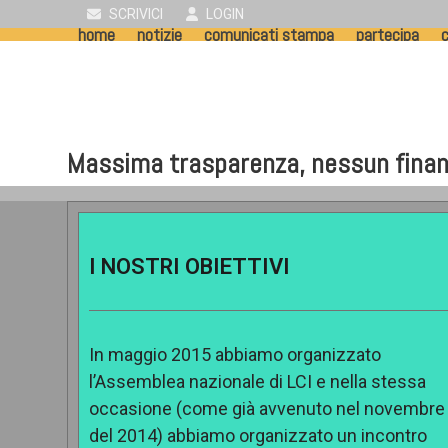
Skip
SCRIVICI
LOGIN
home
notizie
comunicati stampa
partecipa
c
to
content
Massima trasparenza, nessun fina
I NOSTRI OBIETTIVI
In maggio 2015 abbiamo organizzato
l’Assemblea nazionale di LCI e nella stessa
occasione (come già avvenuto nel novembre
del 2014) abbiamo organizzato un incontro