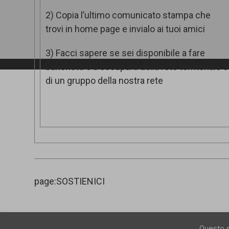
2) Copia l’ultimo comunicato stampa che
trovi in home page e invialo ai tuoi amici
3) Facci sapere se sei disponibile a fare
banchetti o a occuparti della rete territoriale o
di un gruppo della nostra rete
page:SOSTIENICI
Questo sit