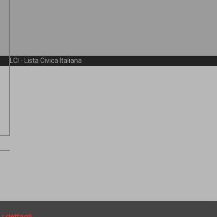
LCI - Lista Civica Italiana
 i dettagli