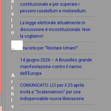
e
costituzionale e per superare i
l
pessimi rosatellum e melonellum.
s
i
La legge elettorale attualmente in
t
discussione è incostituzionale. Non
o
la vogliamo!
Search
Una rete per “Restare Umani!”
14 giugno 2026 – A Bruxelles grande
manifestazione contro il riarmo
dell’Europa
A
r
COMUNICATO: LCI per il 25 aprile
c
invita a “Scateniamoci” per una
h
indispensabile nuova liberazione
i
v