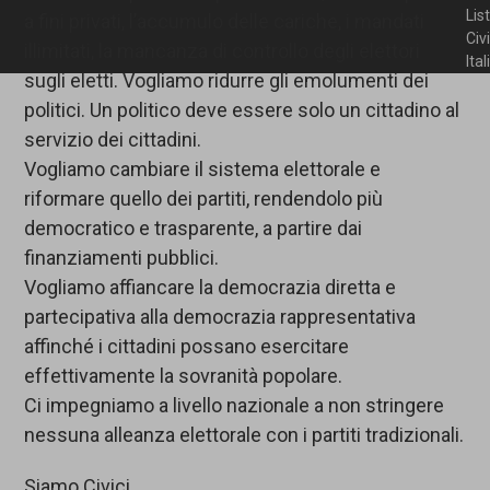
Lis
a fini privati, l’accumulo delle cariche, i mandati
Civ
illimitati, la mancanza di controllo degli elettori
Ita
sugli eletti. Vogliamo ridurre gli emolumenti dei
politici. Un politico deve essere solo un cittadino al
servizio dei cittadini.
Vogliamo cambiare il sistema elettorale e
riformare quello dei partiti, rendendolo più
democratico e trasparente, a partire dai
finanziamenti pubblici.
Vogliamo affiancare la democrazia diretta e
partecipativa alla democrazia rappresentativa
affinché i cittadini possano esercitare
effettivamente la sovranità popolare.
Ci impegniamo a livello nazionale a non stringere
nessuna alleanza elettorale con i partiti tradizionali.
Siamo Civici.