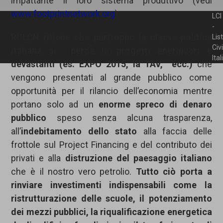
impattante il loro sistema produttivo (vedi
www.footprintnetwork.org
).
LCI
-
PULCN ritiene che purtroppo la classe politica
Lis
Civ
italiana si perde in progetti energivori e
Ita
devastanti (es. EXPO 2015, la TAV, ecc.)
che
vengono presentati al grande pubblico come
opportunità per il rilancio dell’economia mentre
portano solo ad un
enorme spreco di denaro
pubblico
speso senza alcuna trasparenza,
all’
indebitamento dello stato
alla faccia delle
frottole sul Project Financing e del contributo dei
privati e alla
distruzione del paesaggio italiano
che è il nostro vero petrolio.
Tutto ciò porta a
rinviare investimenti indispensabili come la
ristrutturazione delle scuole, il potenziamento
dei mezzi pubblici, la riqualificazione energetica