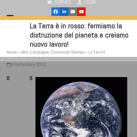
SCRIVICI
LOGIN
Skip
to
Facebook
LinkedIn
Email
YouTube
content
Open
Close
La Terra è in rosso: fermiamo la
mobile
mobile
distruzione del pianeta e creiamo
menu
menu
nuovo lavoro!
Home
»
altro
,
Campagne
,
Comunicati Stampa
»
La Terra è…
4 Settembre 2012
Il 5