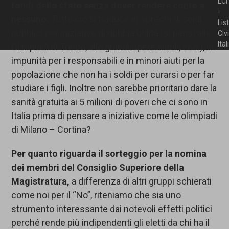
LCI
fondi dello stato senza dover rendere conto a
-
nessuno.
Tutto ciò si traduce in sprechi di soldi
Lis
pubblici per iniziative di dubbia utilità (si pensi alle
Civ
Ita
Olimpiadi di Torino, alle grandi opere inutili, ecc.), in
impunità per i responsabili e in minori aiuti per la
popolazione che non ha i soldi per curarsi o per far
studiare i figli. Inoltre non sarebbe prioritario dare la
sanità gratuita ai 5 milioni di poveri che ci sono in
Italia prima di pensare a iniziative come le olimpiadi
di Milano – Cortina?
Per quanto riguarda il sorteggio per la nomina
dei membri del Consiglio Superiore della
Magistratura,
a differenza di altri gruppi schierati
come noi per il “No”, riteniamo che sia uno
strumento interessante dai notevoli effetti politici
perché rende più indipendenti gli eletti da chi ha il