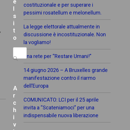
e
costituzionale e per superare i
l
pessimi rosatellum e melonellum.
s
i
La legge elettorale attualmente in
t
,
discussione è incostituzionale. Non
o
la vogliamo!
Search
Una rete per “Restare Umani!”
14 giugno 2026 – A Bruxelles grande
manifestazione contro il riarmo
dell’Europa
A
r
COMUNICATO: LCI per il 25 aprile
c
invita a “Scateniamoci” per una
h
indispensabile nuova liberazione
i
v