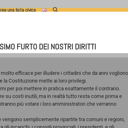
rea una lista civica
SIMO FURTO DEI NOSTRI DIRITTI
lto efficace per illudere i cittadini che da anni vogliono 
e la Costituzione mette ai loro privilegi.
 per poi mettere in pratica esattamente il contrario.
 su costi inutili, ma in realtà tutto resta come prima e
otranno più votare i loro amministratori che verranno
 che vengono semplicemente ripartite tra comuni e regioni,
 gli incarichi, i consigli provinciali, i presidenti e gli