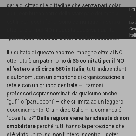
parla di cittadini e cittadine che senza particolari
LCI
aiuti, con buona parte della stampa e dei media
-
ostili, con pochi fondi sono comunque riusciti a
Lis
Civ
ottenere un bel NO in questa decisiva quanto
Ita
“pericolosa” tappa della storia della Repubblica.
Il risultato di questo enorme impegno oltre al NO
ottenuto è un patrimonio di
35 comitati per il NO
all’estero e di circa 680 in Italia
; tutti indipendenti
e autonomi, con un embrione di organizzazione a
rete e con un gruppo centrale – i famosi
professori soprannominati da qualcuno anche
“gufi” o “parrucconi” – che si limita ad un leggero
coordinamento. Ora – dice Gallo – la domanda é
“cosa fare?”
Dalle regioni viene la richiesta di non
smobilitare
perchè tutti hanno la percezione che
si è vinto un round, non l’intero incontro. I poteri