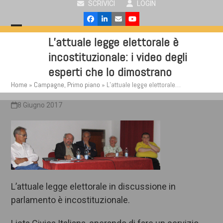
SCRIVICI
LOGIN
Skip
to
Facebook
LinkedIn
Email
YouTube
content
Open
Close
L’attuale legge elettorale è
mobile
mobile
incostituzionale: i video degli
menu
menu
esperti che lo dimostrano
Home
»
Campagne
,
Primo piano
»
L’attuale legge elettorale…
8 Giugno 2017
L’attuale legge elettorale in discussione in
parlamento è incostituzionale.