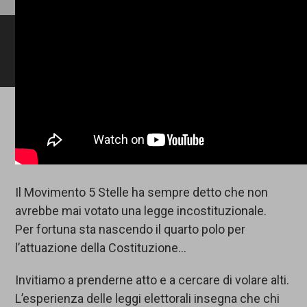
LCI
-
Lis
Civ
Ita
Il Movimento 5 Stelle ha sempre detto che non
avrebbe mai votato una legge incostituzionale.
Per fortuna sta nascendo il quarto polo per
l’attuazione della Costituzione…
Invitiamo a prenderne atto e a cercare di volare alti.
L’esperienza delle leggi elettorali insegna che chi