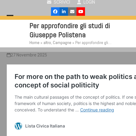
SCRIVICI
LOGIN
Skip
to
Facebook
LinkedIn
Email
YouTube
content
Open
Close
Per approfondire gli studi di
mobile
mobile
Giuseppe Polistena
menu
menu
Home
»
altro
,
Campagne
»
Per approfondire gli…
27 Novembre 2025