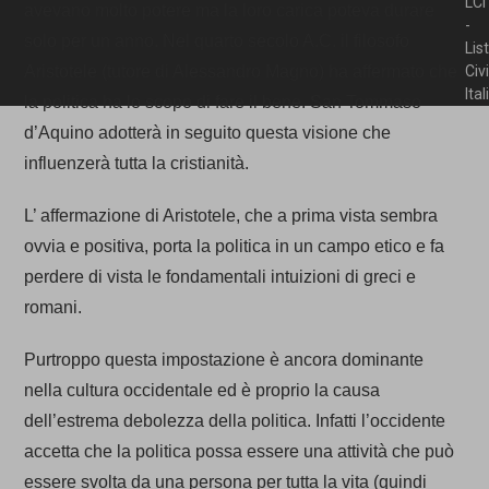
LCI
avevano molto potere ma la loro carica poteva durare
-
solo per un anno. Nel quarto secolo A.C. il filosofo
Lis
Aristotele (tutore di Alessandro Magno) ha affermato che
Civ
Ita
la politica ha lo scopo di fare il bene. San Tommaso
d’Aquino adotterà in seguito questa visione che
influenzerà tutta la cristianità.
L’ affermazione di Aristotele, che a prima vista sembra
ovvia e positiva, porta la politica in un campo etico e fa
perdere di vista le fondamentali intuizioni di greci e
romani.
Purtroppo questa impostazione è ancora dominante
nella cultura occidentale ed è proprio la causa
dell’estrema debolezza della politica. Infatti l’occidente
accetta che la politica possa essere una attività che può
essere svolta da una persona per tutta la vita (quindi