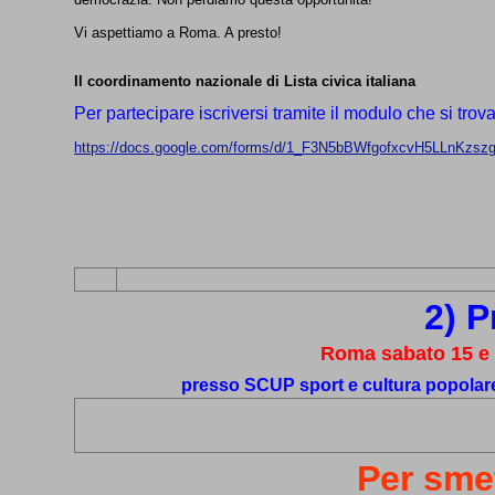
Vi aspettiamo a Roma. A presto!
Il coordinamento nazionale di Lista civica italiana
Per partecipare iscriversi tramite il modulo che si trova
https://docs.google.com/forms/d/1_F3N5bBWfgofxcvH5LLnKz
2) 
Roma sabato 15 e
presso SCUP sport e cultura popolare
Per smet