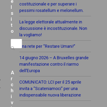
e
costituzionale e per superare i
l
pessimi rosatellum e melonellum.
s
i
La legge elettorale attualmente in
t
discussione è incostituzionale. Non
o
la vogliamo!
Search
Una rete per “Restare Umani!”
14 giugno 2026 – A Bruxelles grande
manifestazione contro il riarmo
dell’Europa
A
r
,
COMUNICATO: LCI per il 25 aprile
c
.
invita a “Scateniamoci” per una
h
indispensabile nuova liberazione
i
v