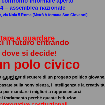
 confronto informale aperto
4 – assemblea nazionale
, via Nola 5 Roma (Metrò A fermata San Giovanni)
tare
a guardare
 il futuro entrando
 dove si decide!
n polo civico
 a tutti
per discutere di un progetto politico giovane
civico e
sate sulla nonviolenza, l’intelligenza e la creatività
a per mandare i migliori a rappresentarci
al Parlamento perché queste istituzioni
prerogative costituzionali