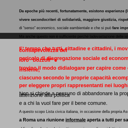
Da epoche più recenti, fortunatamente, esistono esperienze (
vivere secondocriteri di solidarietà, maggiore giustizia, rispe
di “senso” economico, sociale eambientale e che si può
fare imp
Ma anche questo non è sufficiente perché ladevastazione delle ist
E’ tempo che tutti, cittadine e cittadini, i m
consapevolezza del
pericolo di disgregazione sociale ed econom
loro “bozzoli” e
trovino il modo didialogare per capire come 
insieme,
ciascuno secondo le proprie capacità ecompet
per eleggere propri rappresentanti nei luoghi
Non si chiede a nessuno di abbandonare la prop
attenzione alla politica
e a chi la vuol fare per il bene comune.
A questo scopo Lista civica italiana, in occasione della propri
a Roma
una riunione
informale
aperta a tutti
per s