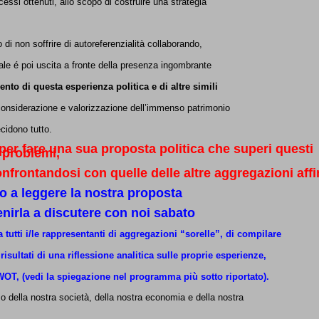
uccessi ottenuti, allo scopo di costruire una strategia
 di non soffrire di autoreferenzialità collaborando,
quale é poi uscita a fronte della presenza ingombrante
mento di questa esperienza politica e di altre simili
 considerazione e valorizzazione dell’immenso patrimonio
ecidono tutto.
a per fare una sua proposta politica che superi questi
problemi,
frontandosi con quelle delle altre aggregazioni affi
to a leggere la nostra proposta
venirla a discutere con noi sabato
 tutti i/le rappresentanti di aggregazioni “sorelle”, di compilare
 risultati di una riflessione analitica sulle proprie esperienze,
OT, (vedi la spiegazione nel programma più sotto riportato).
o della nostra società, della nostra economia e della nostra