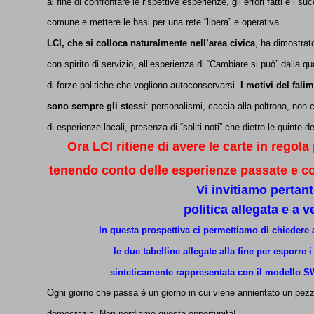
al fine di confrontare le rispettive esperienze, gli errori fatti e i s
comune e mettere le basi per una rete “libera” e operativa.
LCI, che si colloca naturalmente nell’area civica
, ha dimostrato
con spirito di servizio, all’esperienza di “Cambiare si può” dalla 
di forze politiche che vogliono autoconservarsi.
I motivi del fali
sono sempre gli stessi
: personalismi, caccia alla poltrona, non
di esperienze locali, presenza di “soliti noti” che dietro le quinte d
Ora LCI ritiene di avere le carte in regol
tenendo conto delle esperienze passate e con
Vi invitiamo pertan
politica allegata e a 
In questa prospettiva ci permettiamo di chiedere a
le due tabelline allegate alla fine per esporre i
sinteticamente rappresentata con il modello SW
Ogni giorno che passa é un giorno in cui viene annientato un pezz
democrazia. Non perdiamo questa opportunità!