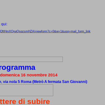
 qui:
szgDftHmXQnqQsqzsmHZA/viewform?c=0&w=1&usp=mail_form_link
Programma
 domenica 16 novembre 2014
, via nola 5 Roma (Metrò A fermata San Giovanni)
tere di subire