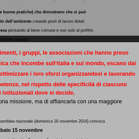
le buone pratiche) che dimostrano che si può
tto dell’ambiente
creando posti di lavoro dotati
resa
pensando al bene comune e non solo al profitto.
ituzioni avanza!
ovimenti, i gruppi, le associazioni che hanno preso
ica che incombe sull’Italia e sul mondo, escano dai
ottimizzare i loro sforzi organizzandosi e lavorando
enze, nel rispetto delle specificità di ciascuno
 istituzionali dove si decide.
ria missione, ma di affiancarla con una maggiore
a Assemblea nazionale (domenica 16 novembre 2014) convoca
abato 15 novembre