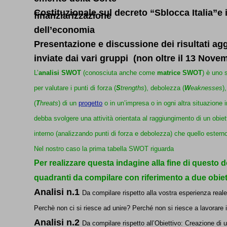
Costituzionale sul decreto “Sblocca Italia”e i
finanziarizzazione
dell’economia
Presentazione e discussione dei risultati ag
inviate dai vari gruppi (non oltre il 13 Novem
L’
analisi SWOT
(conosciuta anche come
matrice SWOT
) è uno 
per valutare i punti di forza (
S
trengths
), debolezza (
W
eaknesses
)
(
T
hreats
) di un
progetto
o in un’impresa o in ogni altra situazione 
debba svolgere una attività orientata al raggiungimento di un obiett
interno (analizzando punti di forza e debolezza) che quello estern
Nel nostro caso la prima tabella SWOT riguarda
Per realizzare questa indagine alla fine di quest
quadranti da compilare con riferimento a due obiett
Analisi n.1
Da compilare rispetto alla vostra esperienza real
Perchè non ci si riesce ad unire? Perché non si riesce a lavorare 
Analisi n.2
Da compilare rispetto all’Obiettivo:
Creazione di u