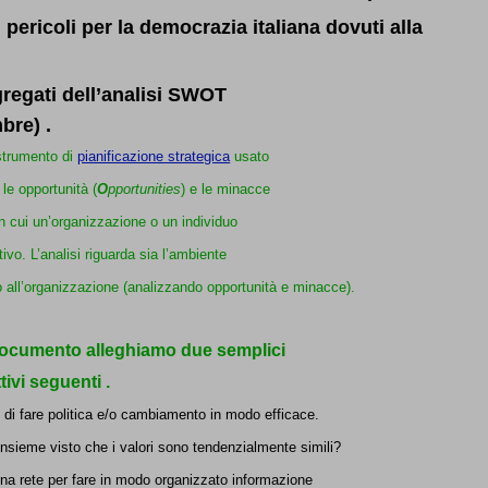
 pericoli per la democrazia italiana dovuti alla
gregati dell’analisi SWOT
bre) .
strumento di
pianificazione strategica
usato
, le opportunità (
O
pportunities
) e le minacce
in cui un’organizzazione o un individuo
ivo. L’analisi riguarda sia l’ambiente
o all’organizzazione (analizzando opportunità e minacce).
o documento alleghiamo due semplici
ivi seguenti .
e di fare politica e/o cambiamento in modo efficace.
insieme visto che i valori sono tendenzialmente simili?
na rete per fare in modo organizzato informazione