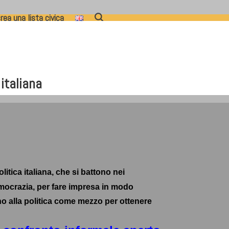
rea una lista civica
italiana
litica italiana, che si battono nei
 democrazia, per fare impresa in modo
no alla politica come mezzo per ottenere