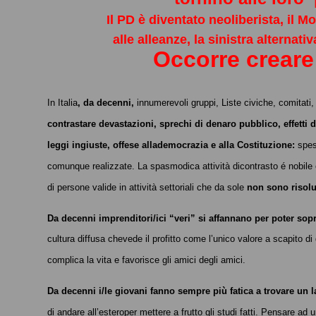
Il PD è diventato neoliberista, il 
alle alleanze, la sinistra alternati
Occorre creare 
In Italia
, da decenni,
innumerevoli gruppi, Liste civiche, comitati,
contrastare devastazioni, sprechi di denaro pubblico, effetti d
leggi ingiuste, offese allademocrazia e alla Costituzione:
spes
comunque realizzate. La spasmodica attività dicontrasto é nobile 
di persone valide in attività settoriali che da sole
non sono risolu
Da decenni imprenditori/ici “veri” si affannano per poter sop
cultura diffusa chevede il profitto come l’unico valore a scapito d
complica la vita e favorisce gli amici degli amici.
Da decenni i/le giovani fanno sempre più fatica a trovare un
di andare all’esteroper mettere a frutto gli studi fatti. Pensare a