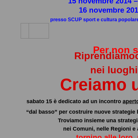
15 novembre 2014 –
16 novembre 201
presso SCUP sport e cultura popolare
Per non
s
Riprendiamoci
nei luoghi
Creiamo u
sabato 15 è dedicato ad un incontro
aperto
“dal basso” per costruire nuove strategie ba
Troviamo insieme una strategi
nei Comuni, nelle Regioni e 
tornino alle loro 