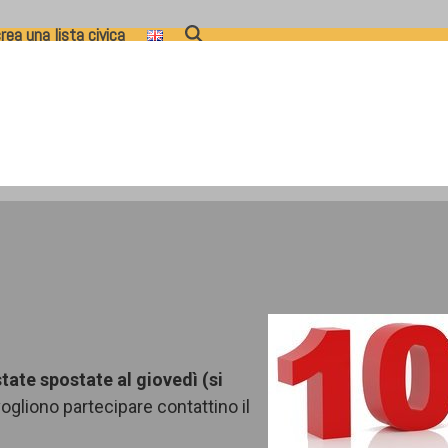
rea una lista civica
ate spostate al giovedì (si
vogliono partecipare contattino il