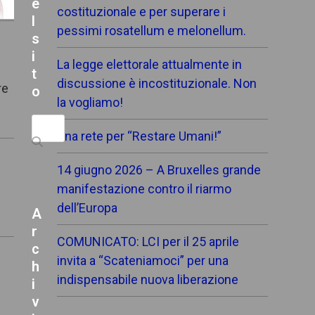
e
costituzionale e per superare i
l
pessimi rosatellum e melonellum.
s
i
La legge elettorale attualmente in
t
discussione è incostituzionale. Non
re
o
la vogliamo!
Search
Una rete per “Restare Umani!”
14 giugno 2026 – A Bruxelles grande
manifestazione contro il riarmo
dell’Europa
A
r
COMUNICATO: LCI per il 25 aprile
c
invita a “Scateniamoci” per una
h
indispensabile nuova liberazione
i
v