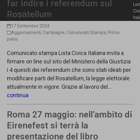
far indire i referendum sul
Lis
Civ
Rosatellum
Ita
17 Settembre 2024
Aggiornamenti
,
Campagne
,
Comunicati Stampa
,
Primo
piano
Comunicato stampa Lista Civica Italiana invita a
firmare on line sul sito del Ministero della Giustizia
i 4 quesiti dei referendum che sono stati ideati per
modificare parti del Rosatellum, la legge elettorale
attualmente in vigore. Grazie al lavoro del…
continua
Roma 27 maggio: nell’ambito di
Eirenefest si terrà la
presentazione del libro