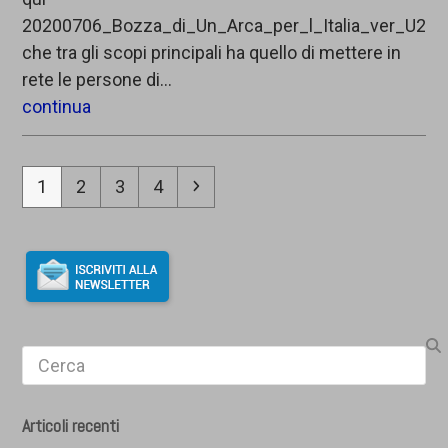
20200706_Bozza_di_Un_Arca_per_l_Italia_ver_U2
che tra gli scopi principali ha quello di mettere in
rete le persone di…
continua
Pagina
Pagina
Pagina
Pagina
Successivo
1
2
3
4
Search
Articoli recenti