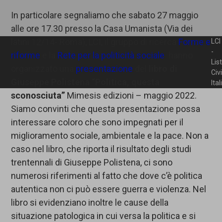
In particolare segnaliamo che sabato 27 maggio
alle ore 17.30 presso la Casa Umanista (Via dei
latini 12/14- Roma), LCI, il gruppo di ricerca
Forme e
LCI
-
riforme
e la
Rete per la politicità sociale
hanno
Lis
organizzato una
presentazione
del
libro di
Civ
Giuseppe Polistena “Politica, questa
Ita
sconosciuta”
Mimesis edizioni – maggio 2022.
Siamo convinti che questa presentazione possa
interessare coloro che sono impegnati per il
miglioramento sociale, ambientale e la pace. Non a
caso nel libro, che riporta il risultato degli studi
trentennali di Giuseppe Polistena, ci sono
numerosi riferimenti al fatto che dove c’è politica
autentica non ci può essere guerra e violenza. Nel
libro si evidenziano inoltre le cause della
situazione patologica in cui versa la politica e si