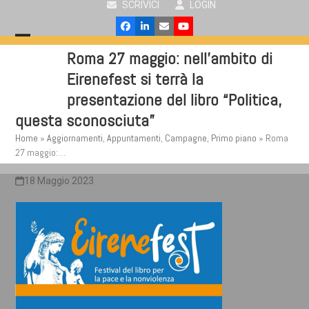
SCRIVICI
LOGIN
Skip
to
Facebook
LinkedIn
Email
YouTube
content
Open
Close
Roma 27 maggio: nell’ambito di
mobile
mobile
Eirenefest si terrà la
menu
menu
presentazione del libro “Politica,
questa sconosciuta”
Home
»
Aggiornamenti
,
Appuntamenti
,
Campagne
,
Primo piano
»
Roma
27 maggio:…
18 Maggio 2023