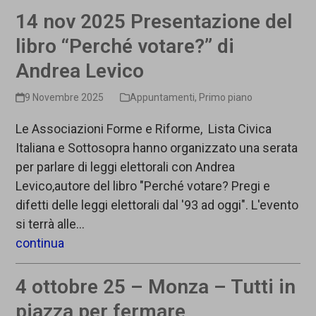
o
v
14 nov 2025 Presentazione del
n
i
libro “Perché votare?” di
e
g
Andrea Levico
a
z
9 Novembre 2025
Appuntamenti
,
Primo piano
i
Le Associazioni Forme e Riforme, Lista Civica
o
Italiana e Sottosopra hanno organizzato una serata
n
per parlare di leggi elettorali con Andrea
e
Levico,autore del libro "Perché votare? Pregi e
difetti delle leggi elettorali dal '93 ad oggi". L'evento
si terrà alle…
continua
4 ottobre 25 – Monza – Tutti in
piazza per fermare