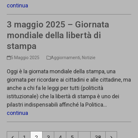
continua
3 maggio 2025 – Giornata
mondiale della libertà di
stampa
5 Maggio 2025
Aggiornamenti
,
Notizie
Oggi è la giornata mondiale della stampa, una
giornata per ricordare ai cittadini e alle cittadine, ma
anche a chi fa le leggi per tutti (politicità
istituzionale) che la libertà di stampa è uno dei
pilastri indispensabili affinché la Politica…
continua
Precedente
Pagina
Pagina
Pagina
Pagina
Pagina
Pagina
Successi
1
2
3
4
5
…
38