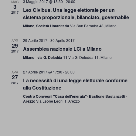
o
n
3 Maggio 2017 @ 18:30
-
20:00
MAG
R
3
V
d
Lex Civibus. Una legge elettorale per un
2017
i
sistema proporzionale, bilanciato, governabile
a
i
c
Milano, Società Umanitaria
Via San Barnaba 48, Milano
r
s
e
i
t
r
29 Aprile 2017
-
30 Aprile 2017
APR
29
o
e
Assemblea nazionale LCI a Milano
c
2017
d
N
Milano - via G. Deledda 11
Via G. Deledda 11, Milano
a
i
a
e
27 Aprile 2017 @ 17:30
-
20:00
E
APR
27
v
v
La necessità di una legge elettorale conforme
v
2017
i
i
alla Costituzione
e
s
g
Centro Convegni "Casa dell'energia"- Bastione Bastanzetti -
n
Arezzo
Via Leone Leoni 1, Arezzo
t
a
t
e
z
i
N
i
a