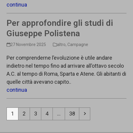
continua
Per approfondire gli studi di
Giuseppe Polistena
27 Novembre 2025
altro
,
Campagne
Per comprenderne l’evoluzione è utile andare
indietro nel tempo fino ad arrivare all’ottavo secolo
A.C. al tempo di Roma, Sparta e Atene. Gli abitanti di
quelle città avevano capito..
continua
Pagina
Pagina
Pagina
Pagina
Pagina
Successivo
1
2
3
4
…
38