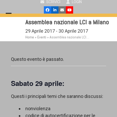
SCRIVICI
LOGIN
Skip
to
Facebook
LinkedIn
Email
YouTube
content
Open
Close
Assemblea nazionale LCI a Milano
mobile
mobile
29 Aprile 2017
-
30 Aprile 2017
menu
menu
Home
»
Eventi
»
Assemblea nazionale LCI…
Questo evento è passato.
Sabato 29 aprile:
Questi i principali temi che saranno discussi:
nonviolenza
codice di autocertificazione per le