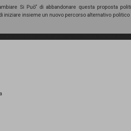
ambiare Si Può” di abbandonare questa proposta polit
i iniziare insieme un nuovo percorso alternativo politico
rale coerente per il quale Lista Civica Italiana mett
a