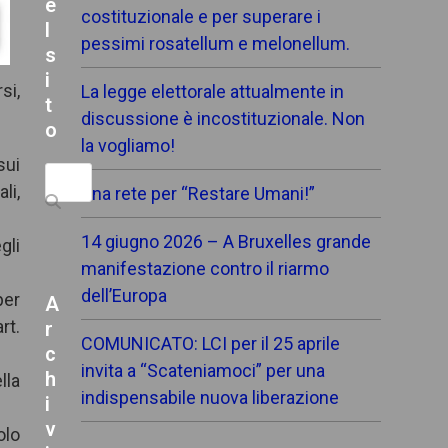
e
costituzionale e per superare i
l
pessimi rosatellum e melonellum.
s
i
si,
La legge elettorale attualmente in
t
discussione è incostituzionale. Non
o
la vogliamo!
sui
Search
li,
Una rete per “Restare Umani!”
14 giugno 2026 – A Bruxelles grande
gli
manifestazione contro il riarmo
dell’Europa
per
A
rt.
r
COMUNICATO: LCI per il 25 aprile
c
invita a “Scateniamoci” per una
h
lla
indispensabile nuova liberazione
i
v
olo