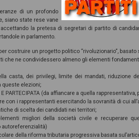
peranze di un profondo
, siano state rese vane
, accettando la pretesa di segretari di partito di candidar
ortandole in parlamento.
r costruire un progetto politico “rivoluzionario”, basato 
tti che ne condividessero almeno gli elementi fondamenta
casta, dei privilegi, limite dei mandati, riduzione de
 queste elezioni;
ARTECIPATA (da affiancare a quella rappresentativa, 
ire con i rappresentanti esercitando la sovranità di cui all’a
che di scelta dei candidati nei territori;
menti migliori della società civile e recuperare que
 autoreferenzialità)
e della riforma tributaria progressiva basata sul’artic