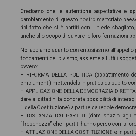
Crediamo che le autentiche aspettative e s
cambiamento di questo nostro martoriato paese
dal fatto che si è partiti con il piede sbagliato
anche allo scopo di salvare le loro formazioni p
Noi abbiamo aderito con entusiasmo all’appello pe
fondamenti del civismo, assieme a tutti i sogge
ovvero:
– RIFORMA DELLA POLITICA (abbattimento della 
emolumenti) mettendola in pratica da subito con
– APPLICAZIONE DELLA DEMOCRAZIA DIRETTA E P
dare ai cittadini la concreta possibilità di interag
1 della Costituzione) a partire da regole democrati
– DISTANZA DAI PARTITI (dare spazio agli ele
“freschezza” che i partiti hanno perso con la loro
– ATTUAZIONE DELLA COSTITUZIONE e in particolar