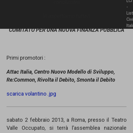
LCI
conclusioni
-
Lis
Vi aspettiamo tutte/i
Civ
Ita
COMITATO PER UNA NUOVA FINANZA PUBBLICA
Primi promotori :
Attac Italia, Centro Nuovo Modello di Sviluppo,
Re:Common, Rivolta il Debito, Smonta il Debito
scarica volantino .jpg
sabato 2 febbraio 2013, a Roma, presso il Teatro
Valle Occupato, si terrà l’assemblea nazionale