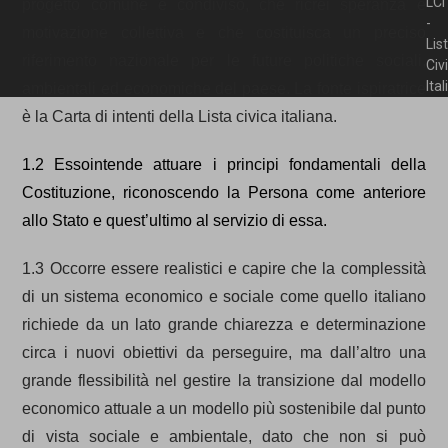
LCI
progetto comune e condiviso, che ricrei speranza e
-
motivazione collettiva e che costituisca un preciso
Lis
riferimento nazionale per le future politiche sociali,
Civ
Ita
ambientali ed economiche del paese. La fonte ispiratrice
è la Carta di intenti della Lista civica italiana.
1.2 Esso
intende attuare i principi fondamentali della
Costituzione, riconoscendo la Persona come anteriore
allo Stato e quest’ultimo al servizio di essa.
1.3 Occorre essere realistici e capire che la complessità
di un sistema economico e sociale come quello italiano
richiede da un lato grande chiarezza e determinazione
circa i nuovi obiettivi da perseguire, ma dall’altro una
grande flessibilità nel gestire la transizione dal modello
economico attuale a un modello più sostenibile dal punto
di vista sociale e ambientale, dato che non si può