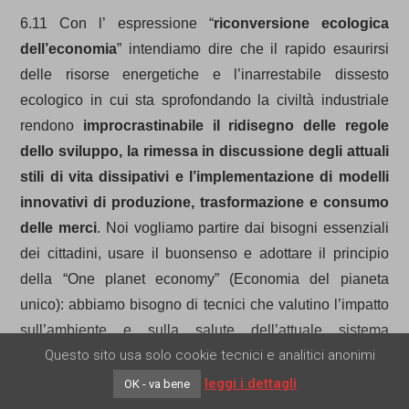
6.11 Con l’ espressione “
riconversione ecologica
dell’economia
” intendiamo dire che il rapido esaurirsi
delle risorse energetiche e l’inarrestabile dissesto
ecologico in cui sta sprofondando la civiltà industriale
rendono
improcrastinabile il ridisegno delle regole
dello sviluppo, la rimessa in discussione degli attuali
stili di vita dissipativi e l’implementazione di modelli
innovativi di produzione, trasformazione e consumo
delle merci
. Noi vogliamo partire dai bisogni essenziali
dei cittadini, usare il buonsenso e adottare il principio
della “One planet economy” (Economia del pianeta
unico): abbiamo bisogno di tecnici che valutino l’impatto
sull’ambiente e sulla salute dell’attuale sistema
Questo sito usa solo cookie tecnici e analitici anonimi
industriale-produttivo ed elaborino strategie di
trasformazione per conciliare una volta per tutte lavoro,
leggi i dettagli
OK - va bene
qualità della vita e sostenibilità. Servono misure di