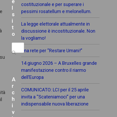
e
costituzionale e per superare i
l
 e
pessimi rosatellum e melonellum.
s
i
La legge elettorale attualmente in
t
à
discussione è incostituzionale. Non
o
la vogliamo!
Search
Una rete per “Restare Umani!”
 su
14 giugno 2026 – A Bruxelles grande
manifestazione contro il riarmo
dell’Europa
A
r
COMUNICATO: LCI per il 25 aprile
c
ità
invita a “Scateniamoci” per una
h
il
indispensabile nuova liberazione
i
i
v