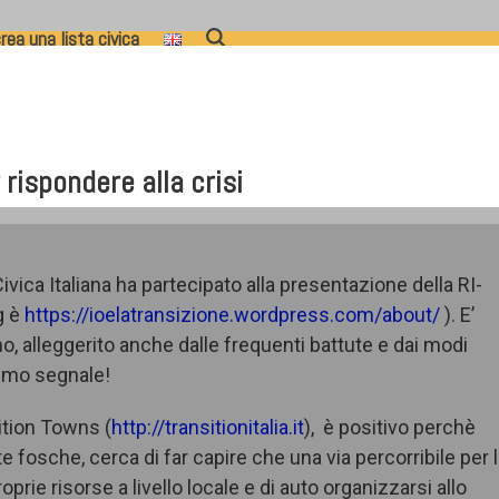
rea una lista civica
ispondere alla crisi
Civica Italiana ha partecipato alla presentazione della RI-
g è
https://ioelatransizione.wordpress.com/about/
). E’
o, alleggerito anche dalle frequenti battute e dai modi
ttimo segnale!
sition Towns (
http://transitionitalia.it
), è positivo perchè
te fosche, cerca di far capire che una via percorribile per 
rie risorse a livello locale e di auto organizzarsi allo