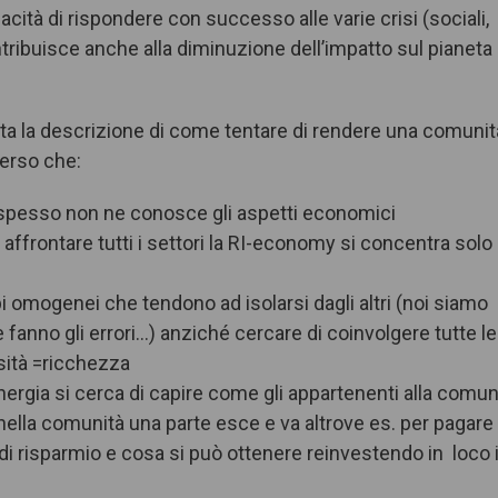
pacità di rispondere con successo alle varie crisi (sociali,
ribuisce anche alla diminuzione dell’impatto sul pianeta
tata la descrizione di come tentare di rendere una comunit
merso che:
 spesso non ne conosce gli aspetti economici
ffrontare tutti i settori la RI-economy si concentra solo
i omogenei che tendono ad isolarsi dagli altri (noi siamo
e fanno gli errori…) anziché cercare di coinvolgere tutte le
rsità =ricchezza
 energia si cerca di capire come gli appartenenti alla comun
nella comunità una parte esce e va altrove es. per pagare 
i di risparmio e cosa si può ottenere reinvestendo in loco 