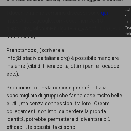
LCI
I documenti che verranno discussi sono
qui
-
https://docs.google.com/document/d/1O-
Lis
qGCe17m_MlsaDnHb1lgauBG5_ywdnfU0XYQRJuX3g/
Civ
Ita
usp=sharing
Prenotandosi, (scrivere a
info@listacivicaitaliana.org) è possibile mangiare
insieme (cibi di filiera corta, ottimi pani e focacce
ecc.).
Proponiamo questa riunione perché in Italia ci
sono migliaia di gruppi che fanno cose molto belle
e utili, ma senza connessioni tra loro. Creare
collegamenti non implica perdere la propria
identità, potrebbe permettere di diventare più
efficaci… le possibilità ci sono!