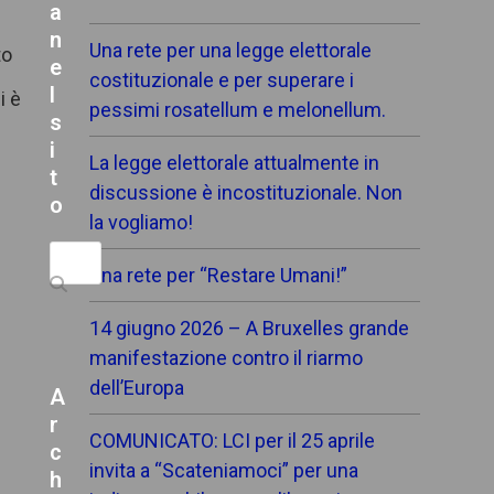
a
n
Una rete per una legge elettorale
to
e
costituzionale e per superare i
l
i è
pessimi rosatellum e melonellum.
.
s
i
La legge elettorale attualmente in
t
discussione è incostituzionale. Non
o
la vogliamo!
Search
Una rete per “Restare Umani!”
14 giugno 2026 – A Bruxelles grande
o
manifestazione contro il riarmo
dell’Europa
A
r
COMUNICATO: LCI per il 25 aprile
c
invita a “Scateniamoci” per una
h