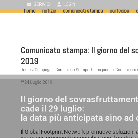
Skip
SCRIVICI
LOGIN
home
notizie
comunicati stampa
partecipa
c
to
content
Comunicato stampa: ll giorno del so
2019
Home
»
Campagne
,
Comunicati Stampa
,
Primo piano
»
Comunicato 
24 Luglio 2019
Il giorno del sovrasfruttamen
cade il 29 luglio:
la data più anticipata sino ad 
Il Global Footprint Network promuove soluzioni 
verso una prosperità compatibile con il nostro u