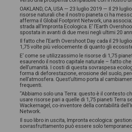
OAKLAND, CA, USA — 23 luglio 2019 — Il 29 luglio
risorse naturali che il nostro pianeta ci ha mess
afferma il Global Footprint Network, una associaz
strada all’Impronta Ecologica. E’ l’Earth Overshoot
spostata in avanti di due mesi negli ultimi 20 anni 
Il fatto che l’Earth Overshoot Day cada il 29 lugl
1,75 volte più velocemente di quanto gli ecosist
E’ come se utilizzassimo le risorse di 1,75 piane
esaurendo il nostro capitale naturale – fatto ch
dell’umanità. I costi di questa sovraspesa ecol
forma di deforestazione, erosione del suolo, per
nell’atmosfera. Quest’ultimo porta al cambiamen
frequenti.
“Abbiamo solo una Terra: questo è il contesto c
usare risorse pari a quelle di 1,75 pianeti Terra
Wackernagel, co-inventore della contabilità dell’
Network.
Il suo libro in uscita, Impronta ecologica: gestion
sovrasfruttamento può essere solo temporaneo