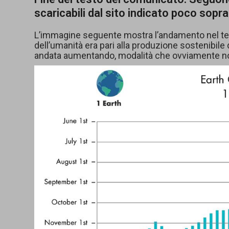
scaricabili dal sito indicato poco sopra
L’immagine seguente mostra l’andamento nel tem
dell’umanità era pari alla produzione sostenibile 
andata aumentando, modalità che ovviamente non 