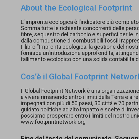
About the Ecological Footprint
L’ impronta ecologica è l’indicatore più completo 
Somma tutte le richieste concorrenti delle perso
fibre, sequestro del carbonio e superfici per le i
dalla combustione di combustibili fossili rappre
Il libro “Impronta ecologica: la gestione del nost
fornisce un’introduzione approfondita, attingendo
fallimento ecologico con una solida contabilità de
Cos’è il Global Footprint Networ
Il Global Footprint Network è una organizzazione 
a vivere rimanendo entro i limiti della Terra e a
impegnati con più di 50 paesi, 30 città e 70 part
guidato politiche ad alto impatto e scelte di inv
possiamo prosperare entro i limiti del nostro uni
www.footprintnetwork.org
Fine del testo del comunicato. Seguon