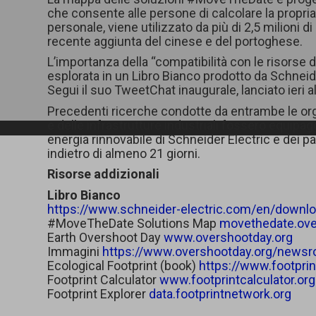
che consente alle persone di calcolare la propri
personale, viene utilizzato da più di 2,5 milioni di
recente aggiunta del cinese e del portoghese.
L’importanza della “compatibilità con le risorse d
esplorata in un Libro Bianco prodotto da Schneide
Segui il suo TweetChat inaugurale, lanciato ieri
Precedenti ricerche condotte da entrambe le org
e delle infrastrutture industriali fossero equipagg
energia rinnovabile di Schneider Electric e dei p
indietro di almeno 21 giorni.
Risorse addizionali
Libro Bianco
https://www.schneider-electric.com/en/downl
#MoveTheDate Solutions Map
movethedate.ove
Earth Overshoot Day
www.overshootday.org
Immagini
https://www.overshootday.org/newsr
Ecological Footprint (book)
https://www.footpri
Footprint Calculator
www.footprintcalculator.org
Footprint Explorer
data.footprintnetwork.org