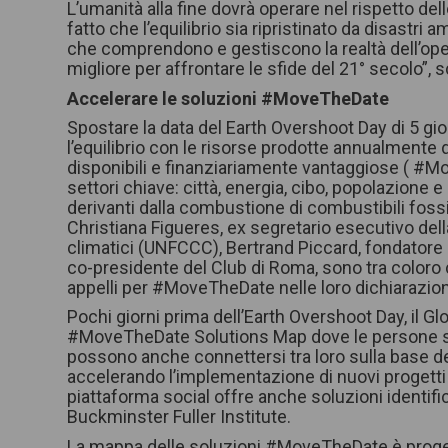
L’umanità alla fine dovrà operare nel rispetto de
fatto che l’equilibrio sia ripristinato da disastri
che comprendono e gestiscono la realtà dell’ope
migliore per affrontare le sfide del 21° secolo”,
Accelerare le soluzioni #MoveTheDate
Spostare la data del Earth Overshoot Day di 5 gio
l’equilibrio con le risorse prodotte annualmente
disponibili e finanziariamente vantaggiose ( #Mo
settori chiave: città, energia, cibo, popolazione 
derivanti dalla combustione di combustibili foss
Christiana Figueres, ex segretario esecutivo de
climatici (UNFCCC), Bertrand Piccard, fondatore
co-presidente del Club di Roma, sono tra coloro 
appelli per #MoveTheDate nelle loro dichiarazion
Pochi giorni prima dell’Earth Overshoot Day, il Gl
#MoveTheDate Solutions Map dove le persone sono
possono anche connettersi tra loro sulla base de
accelerando l’implementazione di nuovi progetti 
piattaforma social offre anche soluzioni identifica
Buckminster Fuller Institute.
La mappa delle soluzioni #MoveTheDate è progetta