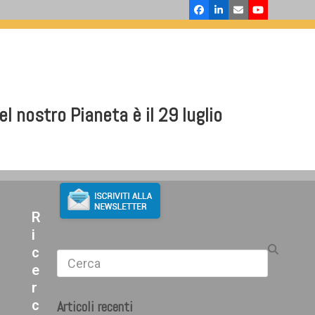
Facebook
LinkedIn
Email
YouTube
 nostro Pianeta è il 29 luglio
R
i
c
Search
e
r
c
Articoli recenti