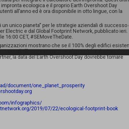
a impronta ecologica e il proprio Earth Overshoot Day
 utenti all’anno ed è ora disponibile in otto lingue, con la
i un unico pianeta” per le strategie aziendali di successo
r Electric e dal Global Footprint Network, pubblicato ieri.
 alle 16:00 CET, #SEMoveTheDate.
anizzazioni mostrano che se il 100% degli edifici esisten
iati con l’efficienza energetica disponibile e le tecnologie
artner, la data del Earth Overshoot Day dovrebbe tornare
oad/document/one_planet_prosperity
rshootday.org
oom/infographics/
ntnetwork.org/2019/07/22/ecological-footprint-book