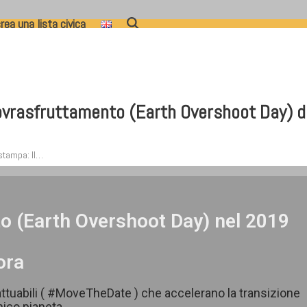
rea una lista civica
vrasfruttamento (Earth Overshoot Day) del
stampa: ll…
to (Earth Overshoot Day) nel 2019
ora
attuabili ( #MoveTheDate ) che accelerano la transizione
nico pianeta.