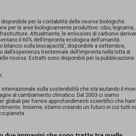
disponibile per la contabilità delle risorse biologiche.
ne per le aree biologicamente produttive: cibo, legname,
nfrastrutture. Attualmente, le emissioni di carbonio deriva
sentano il 60% dell’impronta ecologica dell’umanità.
ro bilancio sulla biocapacità”, disponibile a settembre,
 dall’esperienza trentennale dell’impronta nella lotta al
lle risorse. Estratti sono disponibili per la pubblicazione.
k
internazionale sulla sostenibilità che sta aiutando il mo
 reagire al cambiamento climatico. Dal 2003 ci siamo
ner globali per fornire approfondimenti scientifici che han
estimento. Insieme, stiamo creando un futuro in cui tutti n
co pianeta.
o due immagini che sono tratte tra quelle