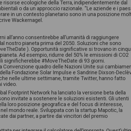
lle risorse ecologiche della Terra, indipendentemente dal
 ambientali o da un approccio razionale. “Le aziende e i paes
rare in un contesto planetario sono in una posizione mol
 scrive Wackernagel.
rni all’anno consentirebbe all’umanità di raggiungere
 dal nostro pianeta prima del 2050. Soluzioni che sono
veTheDate ). Opportunità significative si trovano in cinq
e pianeta. Ad esempio, ridurre del 50% le emissioni di CO2
ili significherebbe #MoveTheDate di 93 giorni.
lla Convenzione quadro delle Nazioni Unite sui cambiamen
 della Fondazione Solar Impulse e Sandrine Dixson-Declѐ
che nelle ultime settimane, tramite Twitter, hanno fatto
i video.
obal Footprint Network ha lanciato la versione beta della
 invitate a sostenere le soluzioni esistenti. Gli utenti
lla loro posizione geografica e del focus di interesse,
nel mondo reale. Sviluppata con la startup Mapotic, la
te dai partner, a partire dai vincitori del premio
ta per integrare il calcolatore dell’impronta. Quest’ulti