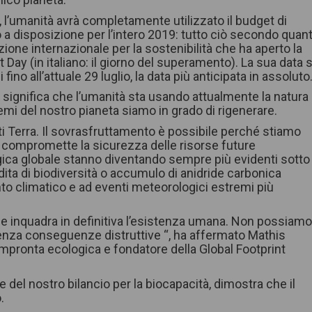
, l’umanità avrà completamente utilizzato il budget di
o a disposizione per l’intero 2019: tutto ciò secondo quan
ione internazionale per la sostenibilità che ha aperto la
 Day (in italiano: il giorno del superamento). La sua data s
fino all’attuale 29 luglio, la data più anticipata in assoluto
io significa che l’umanità sta usando attualmente la natura
emi del nostro pianeta siamo in grado di rigenerare.
ti Terra. Il sovrasfruttamento è possibile perché stiamo
e compromette la sicurezza delle risorse future
ogica globale stanno diventando sempre più evidenti sotto
dita di biodiversità o accumulo di anidride carbonica
to climatico e ad eventi meteorologici estremi più
he inquadra in definitiva l’esistenza umana. Non possiam
 senza conseguenze distruttive “, ha affermato Mathis
Impronta ecologica e fondatore della Global Footprint
e del nostro bilancio per la biocapacità, dimostra che il
.